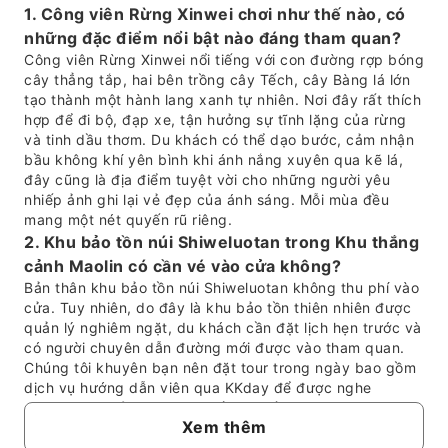
1. Công viên Rừng Xinwei chơi như thế nào, có
những đặc điểm nổi bật nào đáng tham quan?
Công viên Rừng Xinwei nổi tiếng với con đường rợp bóng
cây thẳng tắp, hai bên trồng cây Tếch, cây Bàng lá lớn
tạo thành một hành lang xanh tự nhiên. Nơi đây rất thích
hợp để đi bộ, đạp xe, tận hưởng sự tĩnh lặng của rừng
và tinh dầu thơm. Du khách có thể dạo bước, cảm nhận
bầu không khí yên bình khi ánh nắng xuyên qua kẽ lá,
đây cũng là địa điểm tuyệt vời cho những người yêu
nhiếp ảnh ghi lại vẻ đẹp của ánh sáng. Mỗi mùa đều
mang một nét quyến rũ riêng.
2. Khu bảo tồn núi Shiweluotan trong Khu thắng
cảnh Maolin có cần vé vào cửa không?
Bản thân khu bảo tồn núi Shiweluotan không thu phí vào
cửa. Tuy nhiên, do đây là khu bảo tồn thiên nhiên được
quản lý nghiêm ngặt, du khách cần đặt lịch hẹn trước và
có người chuyên dẫn đường mới được vào tham quan.
Chúng tôi khuyên bạn nên đặt tour trong ngày bao gồm
dịch vụ hướng dẫn viên qua KKday để được nghe
chuyên gia giải thích, tìm hiểu sâu về địa hình và hệ sinh
Xem thêm
thái đặc biệt. Điều này sẽ giúp bạn tiết kiệm thời gian
xin phép và dễ dàng trải nghiệm kỳ quan địa lý huyền bí