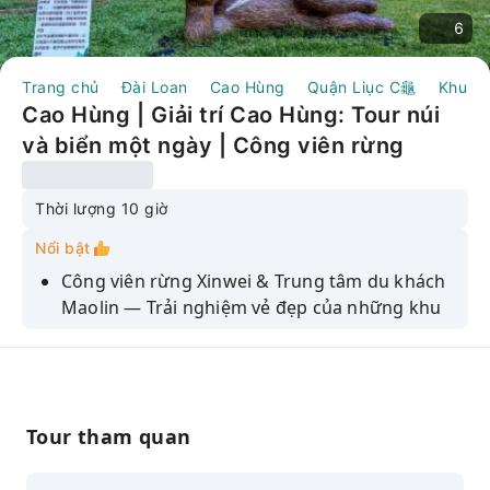
6
Trang chủ
Đài Loan
Cao Hùng
Quận Liục C龜
Khu bả
Cao Hùng | Giải trí Cao Hùng: Tour núi
và biển một ngày | Công viên rừng
Xinwei / Khu bảo tồn núi Mười Tám La
Hán / Trải nghiệm trà núi Liugui / Khu
Thời lượng 10 giờ
nghỉ dưỡng suối nước nóng Bulao
Nổi bật
Công viên rừng Xinwei & Trung tâm du khách
Maolin — Trải nghiệm vẻ đẹp của những khu
rừng nguyên sơ và hệ sinh thái
Khu bảo tồn thiên nhiên núi Mười Tám La Hán
(tour sinh thái kéo dài 1 giờ) — Khám phá địa
hình karst độc đáo và cảnh quan sinh thái
Tour tham quan
Trải nghiệm trà núi Liugui (Lớp học nhỏ/Tiệc
trà với Dim Sum) — Thưởng thức hương vị