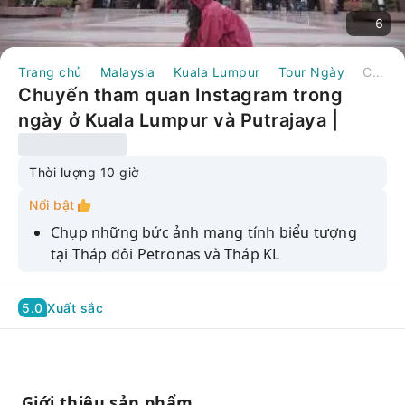
6
Trang chủ
Malaysia
Kuala Lumpur
Tour Ngày
Chuyến tham quan Instagram trong ngày ở Kuala Lumpur và Putrajaya | Malaysia
Chuyến tham quan Instagram trong
ngày ở Kuala Lumpur và Putrajaya |
Malaysia
Thời lượng 10 giờ
Nổi bật
Chụp những bức ảnh mang tính biểu tượng
tại Tháp đôi Petronas và Tháp KL
Tham quan Động Batu đầy màu sắc và Cung
điện Quốc gia hùng vĩ
5.0
Xuất sắc
Khám phá Quảng trường Merdeka, Văn
phòng Đường sắt FMS Cũ và Phòng trưng bày
Nghệ thuật Thành phố KL
Giới thiệu sản phẩm