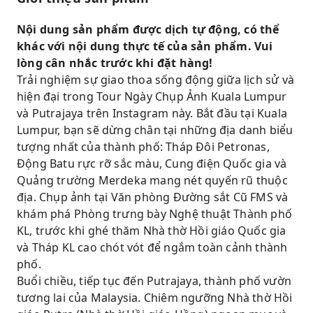
Chiêm ngưỡng thiết kế hiện đại của Nhà thờ
Hồi giáo Quốc gia Malaysia
Nội dung sản phẩm được dịch tự động, có thể
Khám phá những điểm nổi bật của Putrajaya
khác với nội dung thực tế của sản phẩm. Vui
bao gồm Nhà thờ Hồi giáo Putra (Nhà thờ Hồi
lòng cân nhắc trước khi đặt hàng!
giáo Hồng), Văn phòng Thủ tướng và Hồ
Trải nghiệm sự giao thoa sống động giữa lịch sử và
Putrajaya
hiện đại trong Tour Ngày Chụp Ảnh Kuala Lumpur
Dạo bước qua Vườn Hữu nghị Trung Quốc-
và Putrajaya trên Instagram này. Bắt đầu tại Kuala
Malaysia yên bình
Lumpur, bạn sẽ dừng chân tại những địa danh biểu
tượng nhất của thành phố: Tháp Đôi Petronas,
Dịch vụ đưa đón khứ hồi dễ dàng với các điểm
Động Batu rực rỡ sắc màu, Cung điện Quốc gia và
dừng chụp ảnh được sắp xếp sẵn
Quảng trường Merdeka mang nét quyến rũ thuộc
địa. Chụp ảnh tại Văn phòng Đường sắt Cũ FMS và
khám phá Phòng trưng bày Nghệ thuật Thành phố
KL, trước khi ghé thăm Nhà thờ Hồi giáo Quốc gia
và Tháp KL cao chót vót để ngắm toàn cảnh thành
phố.
Buổi chiều, tiếp tục đến Putrajaya, thành phố vườn
tương lai của Malaysia. Chiêm ngưỡng Nhà thờ Hồi