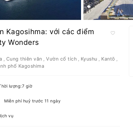
n Kagosihma: với các điểm
ity Wonders
a
Cung thiên văn
Vườn cổ tích
Kyushu
Kantō
,
,
,
,
,
nh phố Kagoshima
Thời lượng:7 giờ
Miễn phí huỷ trước 11 ngày
dịch vụ