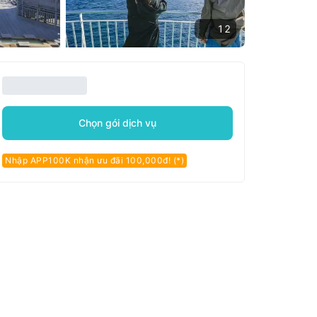
12
Chọn gói dịch vụ
Nhập APP100K nhận ưu đãi 100,000đ! (*)