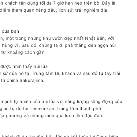
 khách tận dụng tối đa 7 giờ hạn hẹp trên bờ. Đây là
iểm tham quan hàng đầu, lịch sử, trải nghiệm địa
n của bạn
en, một trong những khu vườn đẹp nhất Nhật Bản, với
 hùng vĩ. Sau đó, chúng ta đi phà thẳng đến ngọn núi
 từ khoảng cách gần.
được nhìn thấy núi lửa
h sử của nó tại Trung tâm Du khách và sau đó tự tay trải
từ chính Sakurajima.
mạnh tự nhiên của núi lửa với năng lượng sống động của
 gian tự do tại Tenmonkan, trung tâm thành phố
 địa phương và những món quà lưu niệm độc đáo.
khách đi du thuyền, bắt đầu và kết thúc tại Cảng biển