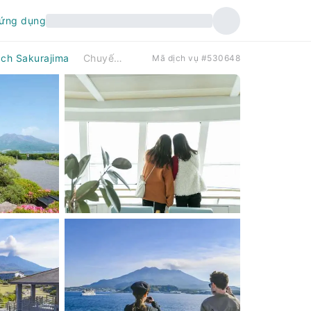
 ứng dụng
ch Sakurajima
Chuyến du ngoạn trên bờ biển Kagosihma: với các điểm nổi bật: Tour Sakurajima & City Wonders
Mã dịch vụ #530648