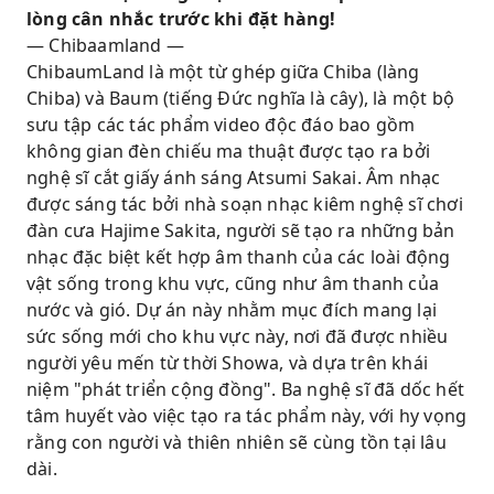
lòng cân nhắc trước khi đặt hàng!
— Chibaamland —
ChibaumLand là một từ ghép giữa Chiba (làng
Chiba) và Baum (tiếng Đức nghĩa là cây), là một bộ
sưu tập các tác phẩm video độc đáo bao gồm
không gian đèn chiếu ma thuật được tạo ra bởi
nghệ sĩ cắt giấy ánh sáng Atsumi Sakai. Âm nhạc
được sáng tác bởi nhà soạn nhạc kiêm nghệ sĩ chơi
đàn cưa Hajime Sakita, người sẽ tạo ra những bản
nhạc đặc biệt kết hợp âm thanh của các loài động
vật sống trong khu vực, cũng như âm thanh của
nước và gió. Dự án này nhằm mục đích mang lại
sức sống mới cho khu vực này, nơi đã được nhiều
người yêu mến từ thời Showa, và dựa trên khái
niệm "phát triển cộng đồng". Ba nghệ sĩ đã dốc hết
tâm huyết vào việc tạo ra tác phẩm này, với hy vọng
rằng con người và thiên nhiên sẽ cùng tồn tại lâu
dài.