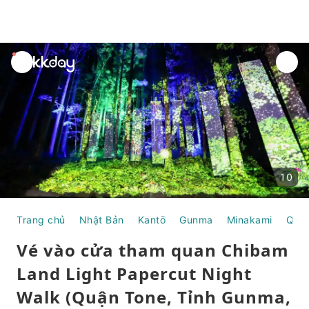
unread
notifications
10
Trang chủ
Nhật Bản
Kantō
Gunma
Minakami
Quậ
Vé vào cửa tham quan Chibam
Land Light Papercut Night
Walk (Quận Tone, Tỉnh Gunma,