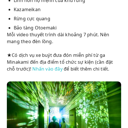
Linh hồn hộ mệnh của khu rừng
Kazameikan
Rừng cực quang
Bảo tàng Otoemaki
Mỗi video thuyết trình dài khoảng 7 phút. Nên
mang theo đèn lồng.
★Có dịch vụ xe buýt đưa đón miễn phí từ ga
Minakami đến địa điểm tổ chức sự kiện (cần đặt
chỗ trước)!
Nhấn vào đây
để biết thêm chi tiết.