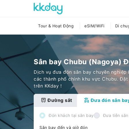
Tour & Hoạt Động
eSIM/WiFi
Di chu
Sân bay Chubu (Nagoya) Đ
Dịch vụ đưa đón sân bay chuyên nghiệp 
các thành phố chính khu vực Chubu. Đặt 
trên KKday！
Đường sắt
Đưa đón sân ba
Đón khách tại sân bay
Đưa tiễn sân
Sân bay đến và giờ đón