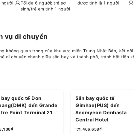
1 người
Tối đa 6 người; trẻ sơ
được tính là 1 người
sinh/trẻ em tính 1 người
h vụ di chuyển
g không quan trọng của khu vực miền Trung Nhật Bản, kết nối 
thể di chuyển nhanh giữa sân bay và thành phố, tránh bất tiện k
 bay quốc tế Don
Sân bay quốc tế
ang(DMK) đến Grande
Gimhae(PUS) đến
tre Point Terminal 21
Seomyeon Denbasta
Central Hotel
5.130
₫
1.406.658
₫
từ