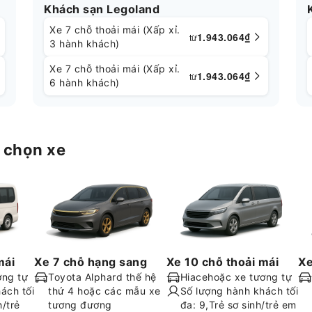
Khách sạn Legoland
Xe 7 chỗ thoải mái (Xấp xỉ.
1.943.064
₫
từ
3 hành khách)
Xe 7 chỗ thoải mái (Xấp xỉ.
1.943.064
₫
từ
6 hành khách)
 chọn xe
mái
Xe 7 chỗ hạng sang
Xe 10 chỗ thoải mái
Xe
ơng tự
Toyota Alphard thế hệ
Hiacehoặc xe tương tự
ách tối
thứ 4 hoặc các mẫu xe
Số lượng hành khách tối
h/trẻ
tương đương
đa: 9,Trẻ sơ sinh/trẻ em