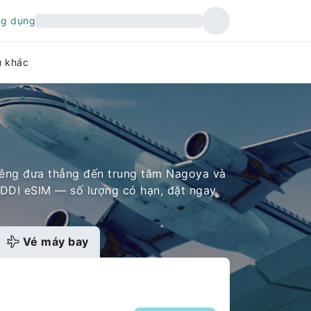
ng dụng
ụ khác
riêng đưa thẳng đến trung tâm Nagoya và
KDDI eSIM — số lượng có hạn, đặt ngay
Vé máy bay