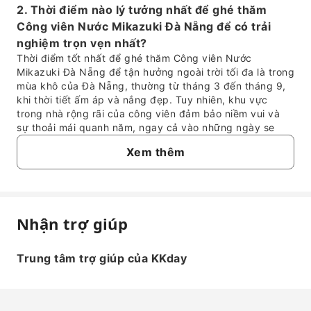
2. Thời điểm nào lý tưởng nhất để ghé thăm
Công viên Nước Mikazuki Đà Nẵng để có trải
nghiệm trọn vẹn nhất?
Thời điểm tốt nhất để ghé thăm Công viên Nước
Mikazuki Đà Nẵng để tận hưởng ngoài trời tối đa là trong
mùa khô của Đà Nẵng, thường từ tháng 3 đến tháng 9,
khi thời tiết ấm áp và nắng đẹp. Tuy nhiên, khu vực
trong nhà rộng rãi của công viên đảm bảo niềm vui và
sự thoải mái quanh năm, ngay cả vào những ngày se
lạnh hoặc mưa.
Xem thêm
3. Công viên Nước Mikazuki Đà Nẵng có những
tiện ích nào cho các nhóm tuổi khác nhau?
Công viên Nước Mikazuki Đà Nẵng phục vụ đa dạng các
nhóm tuổi với nhiều tiện ích khác nhau. Nơi đây có các
hồ tạo sóng khổng lồ và cầu trượt xoắn ốc hấp dẫn dành
Nhận trợ giúp
Câu hỏi thường gặp
cho những người yêu thích phiêu lưu, cùng với khu vui
chơi dành riêng cho trẻ em. Ngoài ra, các khu vực onsen
Trung tâm trợ giúp của KKday
thư giãn theo phong cách Nhật Bản mang đến trải
1. Công viên Nước Mikazuki Đà Nẵng có
nghiệm thanh bình, phù hợp cho gia đình, các cặp đôi và
những trải nghiệm độc đáo nào dành cho du
nhóm bạn.
khách?
4. Du khách có thể mong đợi bầu không khí như