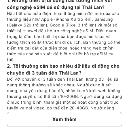
1. Những thiết bị di động nào tương thích với
công nghệ eSIM để sử dụng tại Thái Lan?
Hầu hết các mẫu điện thoại thông minh đời mới của các
thương hiệu như Apple (iPhone XS trở lên), Samsung
(Galaxy S20 trở lên), Google (Pixel 3 trở lên) và một số
thiết bị Huawei đều hỗ trợ công nghệ eSIM. Điều quan
trọng là đảm bảo thiết bị của bạn được mở khóa và
tương thích eSIM trước khi đi du lịch. Bạn thường có thể
kiểm tra cài đặt của điện thoại hoặc trang web chính
thức của nhà sản xuất để biết chi tiết hỗ trợ eSIM cụ
thể.
2. Tôi thường cần bao nhiêu dữ liệu di động cho
chuyến đi 3 tuần đến Thái Lan?
Đối với chuyến đi 3 tuần đến Thái Lan, lượng dữ liệu sử
dụng thông thường sẽ khác nhau. Người dùng ít sử
dụng, chủ yếu dùng bản đồ, nhắn tin và lướt web không
thường xuyên, có thể cần 10-20GB. Người dùng sử dụng
ở mức trung bình, tham gia một số hoạt động phát trực
tuyến và gọi video, có thể cần 20-40GB. Người dùng
nhiều, với tần suất phát trực tuyến cao, sử dụng mạng
Xem thêm
xã hội nhiều và sử dụng điểm phát sóng (hotspot), có
thể cần 40GB trở lên. Hãy xem xét thói quen sử dụng