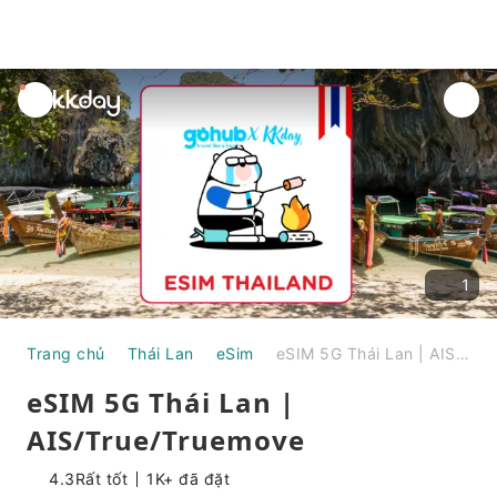
unread
notifications
1
Trang chủ
Thái Lan
eSim
eSIM 5G Thái Lan | AIS/True/Truemove
eSIM 5G Thái Lan |
AIS/True/Truemove
4.3
Rất tốt
1K+ đã đặt