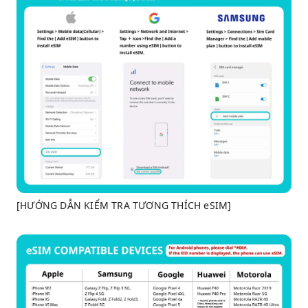
[HƯỚNG DẪN KIỂM TRA TƯƠNG THÍCH eSIM]