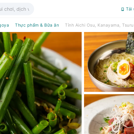
Tải
goya
Thực phẩm & Bữa ăn