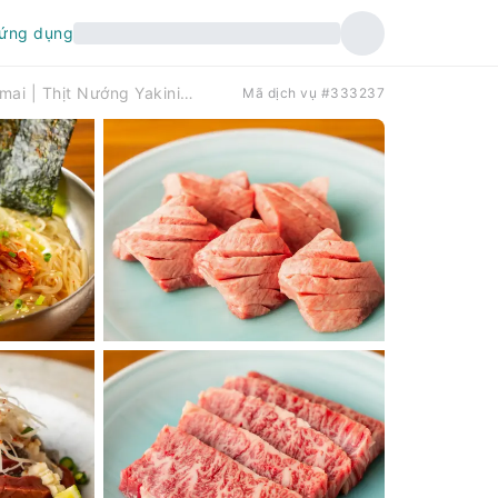
 ứng dụng
Tỉnh Aichi Osu, Kanayama, Tsurumai | Thịt Nướng Yakiniku Shoya（昇家 矢場町店)| Chỉ đặt chỗ
Mã dịch vụ #333237