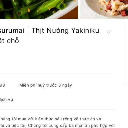
surumai | Thịt Nướng Yakiniku
t chỗ
999
Miễn phí huỷ trước 3 ngày
dịch vụ
úng tôi mua với kiến ​​thức sâu rộng về thức ăn và
i và tiệc tối] Chúng tôi cung cấp ba món ăn phù hợp với