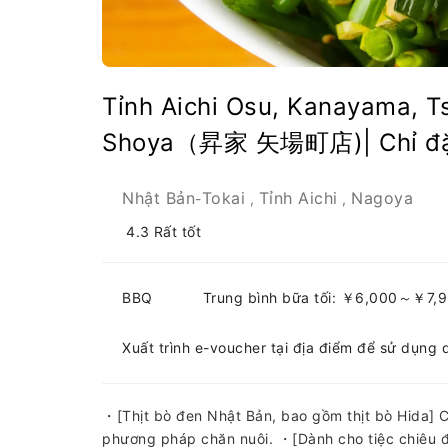
Tỉnh Aichi Osu, Kanayama, T
Shoya（昇家 矢場町店)| Chỉ đặ
Nhật Bản
Tokai
Tỉnh Aichi
Nagoya
-
,
,
4.3
Rất tốt
BBQ
Trung bình bữa tối: ￥6,000～￥7,
Xuất trình e-voucher tại địa điểm để sử dụng 
・[Thịt bò đen Nhật Bản, bao gồm thịt bò Hida] Ch
phương pháp chăn nuôi. ・[Dành cho tiệc chiêu đã