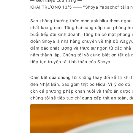
— Giới thiệu cửa hàng —
KHAI TRƯƠNG 13/5 ―― "Shoya Yabacho" tái sin
Sao không thưởng thức món yakiniku thơm ngon n
chất lượng cao. Tầng hai cung cấp các phòng hoà
buổi tiếp đãi kinh doanh. Tầng ba có một phòng 
đoàn Shoya là nhà hàng chuyên về thịt bò Wagyu 
đảm bảo chất lượng và thực sự ngon từ các nhà 
năm thành lập. Chúng tôi vô cùng biết ơn tất cả 
tiếp tục truyền tải tinh thần của Shoya.
Cam kết của chúng tôi không thay đổi kể từ khi t
đen Nhật Bản, bao gồm thịt bò Hida. Vì lý do đó
còn cả phương pháp chăn nuôi và thức ăn được s
chúng tôi sẽ tiếp tục chỉ cung cấp thịt an toàn, 