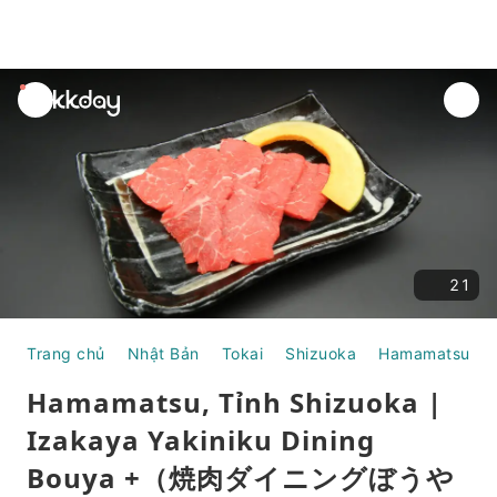
unread
notifications
21
Trang chủ
Nhật Bản
Tokai
Shizuoka
Hamamatsu
Hamamatsu, Tỉnh Shizuoka |
Izakaya Yakiniku Dining
Bouya +（焼肉ダイニングぼうや