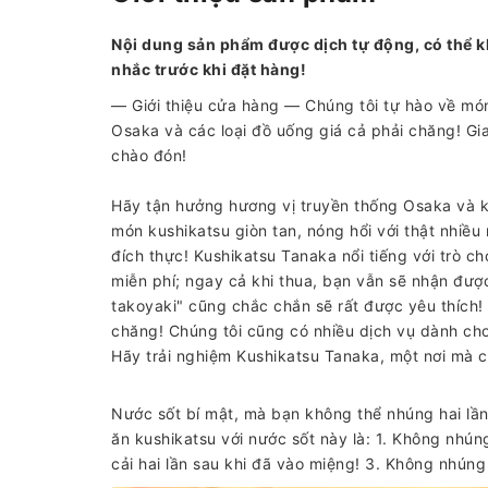
Nội dung sản phẩm được dịch tự động, có thể k
nhắc trước khi đặt hàng!
— Giới thiệu cửa hàng — Chúng tôi tự hào về món
Osaka và các loại đồ uống giá cả phải chăng! Gi
chào đón!
Hãy tận hưởng hương vị truyền thống Osaka và k
món kushikatsu giòn tan, nóng hổi với thật nhiều
đích thực! Kushikatsu Tanaka nổi tiếng với trò c
miễn phí; ngay cả khi thua, bạn vẫn sẽ nhận đượ
takoyaki" cũng chắc chắn sẽ rất được yêu thích!
chăng! Chúng tôi cũng có nhiều dịch vụ dành cho 
Hãy trải nghiệm Kushikatsu Tanaka, một nơi mà c
Nước sốt bí mật, mà bạn không thể nhúng hai lần
ăn kushikatsu với nước sốt này là: 1. Không nhún
cải hai lần sau khi đã vào miệng! 3. Không nhúng