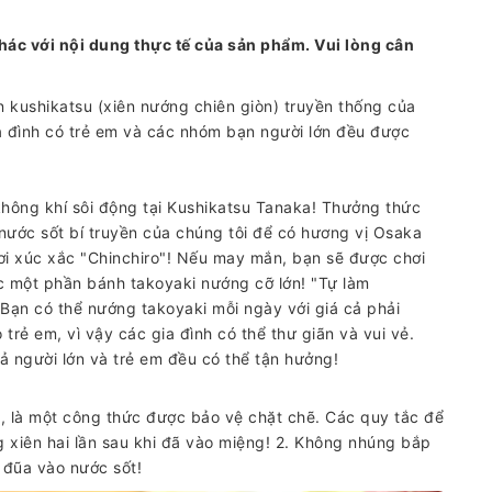
hác với nội dung thực tế của sản phẩm. Vui lòng cân
 kushikatsu (xiên nướng chiên giòn) truyền thống của
a đình có trẻ em và các nhóm bạn người lớn đều được
hông khí sôi động tại Kushikatsu Tanaka! Thưởng thức
 nước sốt bí truyền của chúng tôi để có hương vị Osaka
hơi xúc xắc "Chinchiro"! Nếu may mắn, bạn sẽ được chơi
c một phần bánh takoyaki nướng cỡ lớn! "Tự làm
 Bạn có thể nướng takoyaki mỗi ngày với giá cả phải
trẻ em, vì vậy các gia đình có thể thư giãn và vui vẻ.
ả người lớn và trẻ em đều có thể tận hưởng!
, là một công thức được bảo vệ chặt chẽ. Các quy tắc để
g xiên hai lần sau khi đã vào miệng! 2. Không nhúng bắp
 đũa vào nước sốt!