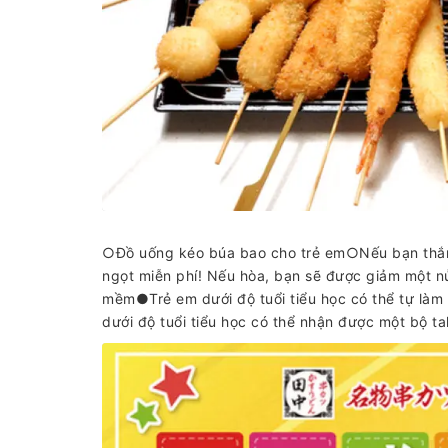
○Đồ uống kéo búa bao cho trẻ em○Nếu bạn thắng
ngọt miễn phí! Nếu hòa, bạn sẽ được giảm một nử
mềm●Trẻ em dưới độ tuổi tiểu học có thể tự là
dưới độ tuổi tiểu học có thể nhận được một bộ ta