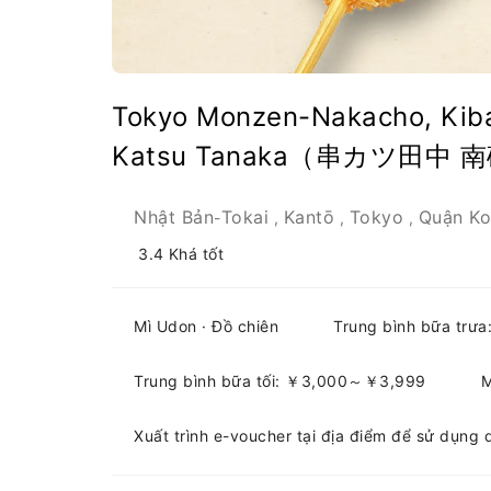
Tokyo Monzen-Nakacho, Kiba
Katsu Tanaka（串カツ田中 南砂町
Nhật Bản
Tokai
Kantō
Tokyo
Quận Ko
-
,
,
,
3.4
Khá tốt
Mì Udon · Đồ chiên
Trung bình bữa tr
Trung bình bữa tối: ￥3,000～￥3,999
M
Xuất trình e-voucher tại địa điểm để sử dụng 