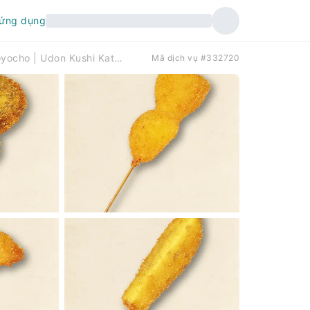
 ứng dụng
Tokyo Monzen-Nakacho, Kiba, Toyocho | Udon Kushi Katsu Tanaka（串カツ田中 南砂町店)| Chỉ đặt chỗ
Mã dịch vụ #332720