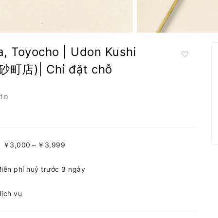
, Toyocho | Udon Kushi
店)| Chỉ đặt chỗ
to
ưa: ￥3,000～￥3,999
iễn phí huỷ trước 3 ngày
dịch vụ