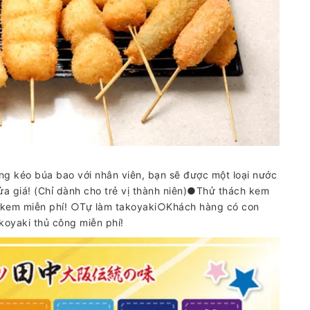
 kéo búa bao với nhân viên, bạn sẽ được một loại nước
a giá! (Chỉ dành cho trẻ vị thành niên)●Thử thách kem
m kem miễn phí! ○Tự làm takoyaki○Khách hàng có con
koyaki thủ công miễn phí!