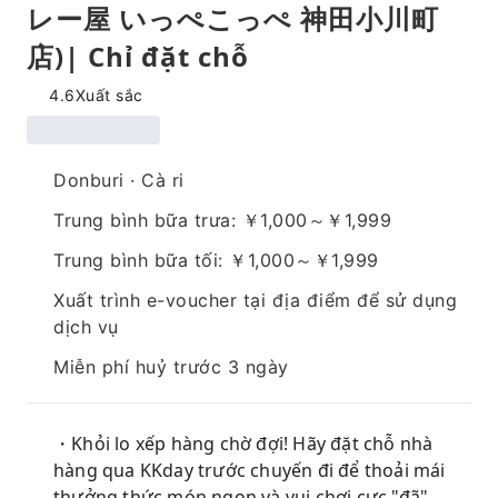
レー屋 いっぺこっぺ 神田小川町
店)| Chỉ đặt chỗ
4.6
Xuất sắc
Donburi · Cà ri
Trung bình bữa trưa: ￥1,000～￥1,999
Trung bình bữa tối: ￥1,000～￥1,999
Xuất trình e-voucher tại địa điểm để sử dụng
dịch vụ
Miễn phí huỷ trước 3 ngày
・Khỏi lo xếp hàng chờ đợi! Hãy đặt chỗ nhà
hàng qua KKday trước chuyến đi để thoải mái
thưởng thức món ngon và vui chơi cực "đã".