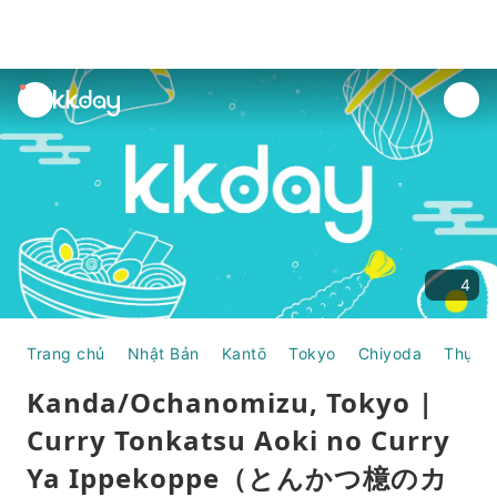
unread
notifications
4
Trang chủ
Nhật Bản
Kantō
Tokyo
Chiyoda
Thực 
Kanda/Ochanomizu, Tokyo |
Curry Tonkatsu Aoki no Curry
Ya Ippekoppe（とんかつ檍のカ