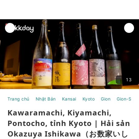
unread
notifications
13
Trang chủ
Nhật Bản
Kansai
Kyoto
Gion
Gion-Shijo
Kawaramachi, Kiyamachi,
Pontocho, tỉnh Kyoto | Hải sản
Okazuya Ishikawa（お数家いし