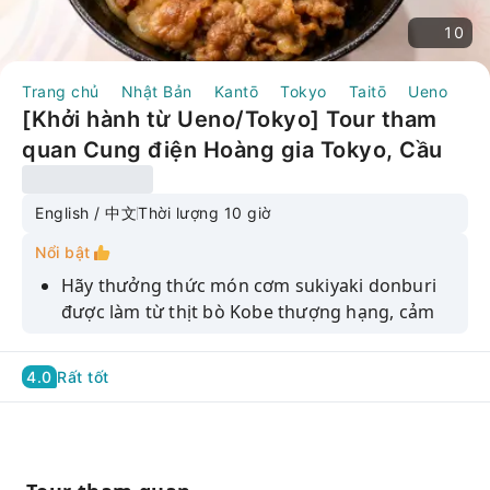
10
Trang chủ
Nhật Bản
Kantō
Tokyo
Taitō
Ueno
To
[Khởi hành từ Ueno/Tokyo] Tour tham
quan Cung điện Hoàng gia Tokyo, Cầu
Nijubashi, Chùa Senso-ji, Kawagoe bằng
xe buýt trong ngày | Bao gồm bữa trưa
English / 中文
Thời lượng 10 giờ
(Món Sukiyaki và Cơm bò Kobe) (Hướng
Nổi bật
dẫn viên tiếng Trung/tiếng Anh)
Hãy thưởng thức món cơm sukiyaki donburi
được làm từ thịt bò Kobe thượng hạng, cảm
nhận độ mềm mại, tan chảy trong miệng của
thịt cùng hương vị Nhật Bản đậm đà và ngọt
4.0
Rất tốt
ngào, và trải nghiệm sự quyến rũ độc đáo của
thịt bò Wagyu cao cấp Nhật Bản.
Cầu Nijubashi tại Cung điện Hoàng gia là một
trong những địa danh mang tính biểu tượng