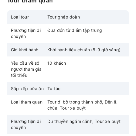
Tour tham quan
nhất của Tokyo và là điểm quan sát lý tưởng
để ngắm nhìn Cung điện Hoàng gia. Hào
Loại tour
Tour ghép đoàn
nước, cây cầu đá và kiến ​​trúc Cung điện
Hoàng gia hòa quyện vào nhau, thể hiện
Phương tiện di
Đưa đón từ điểm tập trung
phong cách hoàng gia trang nghiêm và thanh
chuyển
lịch, biến nơi đây thành một điểm tham quan
kinh điển không thể bỏ qua ở Tokyo.
Giờ khởi hành
Khởi hành tiêu chuẩn (8-9 giờ sáng)
Hãy ghé thăm chùa Senso-ji, một trong những
Yêu cầu về số
10 khách
địa danh lịch sử và văn hóa nổi tiếng nhất
người tham gia
Tokyo, và tham quan cổng Kaminarimon nổi
tối thiểu
tiếng cùng phố mua sắm Nakamise để trải
nghiệm nét quyến rũ truyền thống và khung
Sắp xếp bữa ăn
Tự túc
cảnh đường phố nhộn nhịp vẫn còn lưu giữ từ
thời Edo.
Loại tham quan
Tour đi bộ trong thành phố, Đền &
chùa, Tour xe buýt
Hãy đến Kawagoe, được biết đến như "Tiểu
Edo", để thăm đền Hikawa, nổi tiếng với
Phương tiện di
Du thuyền ngắm cảnh, Tour xe buýt
truyền thống mai mối, và tản bộ qua những
chuyển
con phố truyền thống kiểu Tây Tạng được bảo