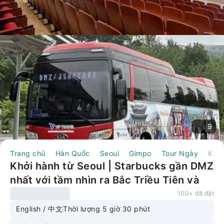
9
Trang chủ
Hàn Quốc
Seoul
Gimpo
Tour Ngày
Khởi hành từ Seoul | Starbucks gần DMZ nhất với tầm nhìn ra Bắc Triều Tiên và Cầu treo
Khởi hành từ Seoul | Starbucks gần DMZ
nhất với tầm nhìn ra Bắc Triều Tiên và
Cầu treo
100+ đã đặt
English / 中文
Thời lượng 5 giờ 30 phút