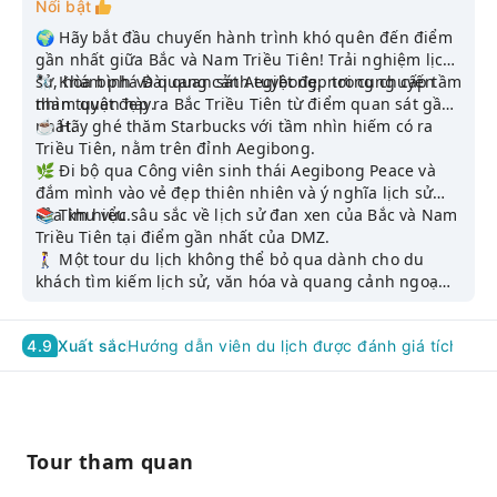
Nổi bật
🌍 Hãy bắt đầu chuyến hành trình khó quên đến điểm
gần nhất giữa Bắc và Nam Triều Tiên! Trải nghiệm lịch
sử, hòa bình và quang cảnh tuyệt đẹp trong chuyến
🔭 Khám phá Đài quan sát Aegibong, nơi cung cấp tầm
tham quan này.
nhìn tuyệt đẹp ra Bắc Triều Tiên từ điểm quan sát gần
nhất.
☕️ Hãy ghé thăm Starbucks với tầm nhìn hiếm có ra
Triều Tiên, nằm trên đỉnh Aegibong.
🌿 Đi bộ qua Công viên sinh thái Aegibong Peace và
đắm mình vào vẻ đẹp thiên nhiên và ý nghĩa lịch sử
của khu vực.
📚 Tìm hiểu sâu sắc về lịch sử đan xen của Bắc và Nam
Triều Tiên tại điểm gần nhất của DMZ.
🚶‍♀️ Một tour du lịch không thể bỏ qua dành cho du
khách tìm kiếm lịch sử, văn hóa và quang cảnh ngoạn
mục, bao gồm Starbucks gần DMZ nhất với tầm nhìn ra
Triều Tiên
4.9
Xuất sắc
Hướng dẫn viên du lịch được đánh giá tích cực
Đài quan sát Aegibong | Starbucks gần DMZ nhất với
tầm nhìn ra Triều Tiên và Cầu treo | Công viên sinh
thái Aegibong Peace
Tour tham quan