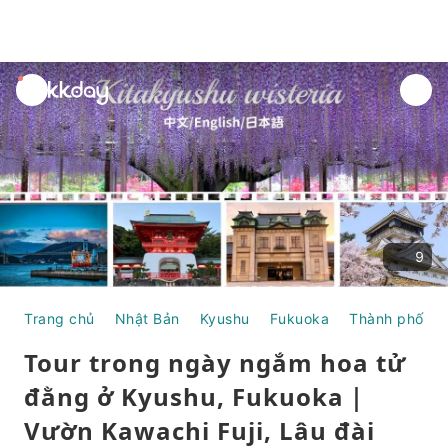
unread
notifications
9
Trang chủ
Nhật Bản
Kyushu
Fukuoka
Thành phố Fu
Tour trong ngày ngắm hoa tử
đằng ở Kyushu, Fukuoka｜
Vườn Kawachi Fuji, Lâu đài