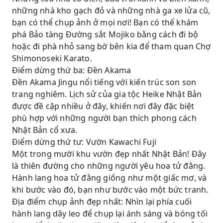
những nhà kho gạch đỏ và những nhà ga xe lửa cũ,
bạn có thể chụp ảnh ở mọi nơi! Bạn có thể khám
phá Bảo tàng Đường sắt Mojiko bằng cách đi bộ
hoặc đi phà nhỏ sang bờ bên kia để tham quan Chợ
Shimonoseki Karato.
Điểm dừng thứ ba: Đền Akama
Đền Akama Jingu nổi tiếng với kiến ​​trúc son son
trang nghiêm. Lịch sử của gia tộc Heike Nhật Bản
được đề cập nhiều ở đây, khiến nơi đây đặc biệt
phù hợp với những người bạn thích phong cách
Nhật Bản cổ xưa.
Điểm dừng thứ tư: Vườn Kawachi Fuji
Một trong mười khu vườn đẹp nhất Nhật Bản! Đây
là thiên đường cho những người yêu hoa tử đằng.
Hành lang hoa tử đằng giống như một giấc mơ, và
khi bước vào đó, bạn như bước vào một bức tranh.
Địa điểm chụp ảnh đẹp nhất: Nhìn lại phía cuối
hành lang dây leo để chụp lại ánh sáng và bóng tối