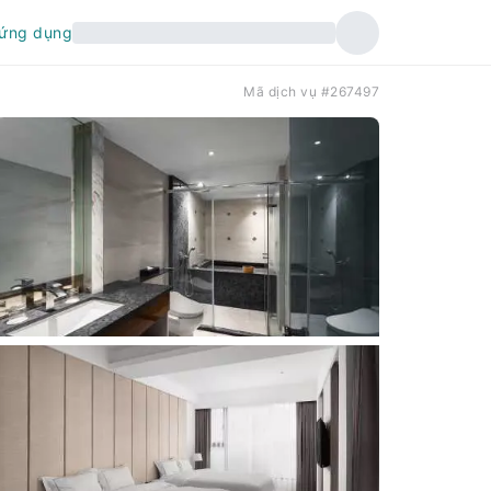
 ứng dụng
Mã dịch vụ #267497