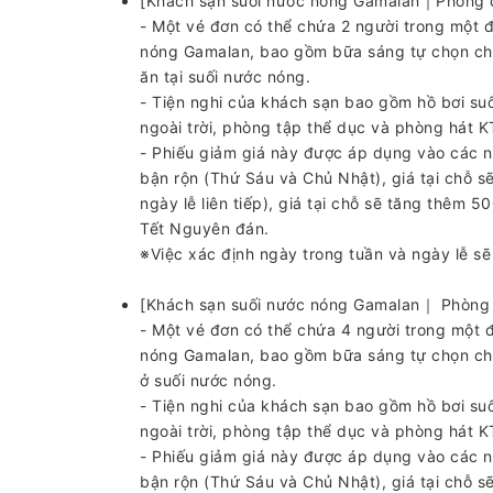
[Khách sạn suối nước nóng Gamalan｜Phòng đ
- Một vé đơn có thể chứa 2 người trong một 
nóng Gamalan, bao gồm bữa sáng tự chọn cho
ăn tại suối nước nóng.
- Tiện nghi của khách sạn bao gồm hồ bơi suố
ngoài trời, phòng tập thể dục và phòng hát K
- Phiếu giảm giá này được áp dụng vào các 
bận rộn (Thứ Sáu và Chủ Nhật), giá tại chỗ s
ngày lễ liên tiếp), giá tại chỗ sẽ tăng thêm 
Tết Nguyên đán.
※Việc xác định ngày trong tuần và ngày lễ s
[Khách sạn suối nước nóng Gamalan｜ Phòng 
- Một vé đơn có thể chứa 4 người trong một 
nóng Gamalan, bao gồm bữa sáng tự chọn cho 
ở suối nước nóng.
- Tiện nghi của khách sạn bao gồm hồ bơi suố
ngoài trời, phòng tập thể dục và phòng hát K
- Phiếu giảm giá này được áp dụng vào các 
bận rộn (Thứ Sáu và Chủ Nhật), giá tại chỗ s