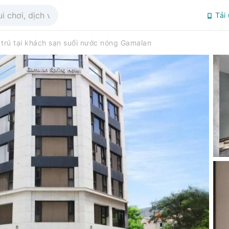
Tải
 trú tại khách sạn suối nước nóng Gamalan