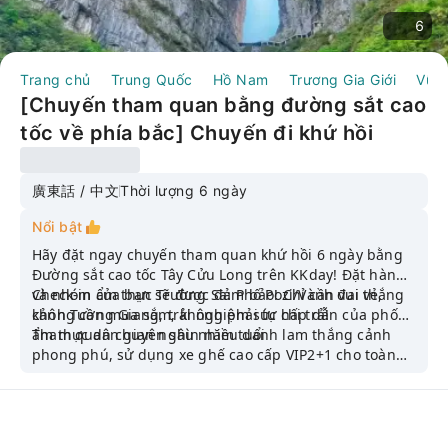
6
Trang chủ
Trung Quốc
Hồ Nam
Trương Gia Giới
Vũ 
[Chuyến tham quan bằng đường sắt cao
tốc về phía bắc] Chuyến đi khứ hồi
bằng đường sắt cao tốc Tây Cửu Long 6
ngày Trương Gia Giới, Thành phố cổ
廣東話 / 中文
Thời lượng 6 ngày
Fenghuang, Trường Sa, lưu trú tại các
Nổi bật
khách sạn thương hiệu quốc tế Vé ngắm
Hãy đặt ngay chuyến tham quan khứ hồi 6 ngày bằng
cảnh trọn gói: Công viên Rừng Quốc gia
Đường sắt cao tốc Tây Cửu Long trên KKday! Đặt hàng
và nhóm của bạn sẽ được đảm bảo! Chỉ cần vui vẻ,
Check-in ẩm thực Trường Sa: Phố Pozi/Vành đai thắng
Núi Thiên Môn, Khu thắng cảnh Vũ Lăng
không cần mua sắm, không phải tự chi trả!
cảnh Tương Giang, trải nghiệm sức hấp dẫn của phố
Nguyên, Công viên rừng quốc gia
ẩm thực dân gian nghìn năm tuổi
Tham quan chuyên sâu nhiều danh lam thắng cảnh
Trương Gia Giới, Thành cổ Phượng
phong phú, sử dụng xe ghế cao cấp VIP2+1 cho toàn
hành trình, bao gồm 1 chai nước suối/người/ngày
Hoàng, Tử Cấm Thành Trường Sa Tháp
Tây Hồ｜Đi trên chiếc xe khách sang
trọng với ghế ngồi thoải mái｜Đảm bảo