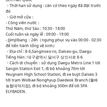
・Thời hạn sử dụng : căn cứ theo ngày đã đặt trước
đó
・Giờ mở cửa：
- Công viên nước：
Thứ Năm, thứ Sáu : 10:30 - 18:00
Cuối tuần và ngày lễ : 09:00 - 19:00
- Jjimjilbang：24h（ngưng phục vụ vào 00:00 - 02:30
để tiến hành tổng vệ sinh）
・Địa chỉ : 8-6,Sanginseo-ro, Dalseo-gu, Daegu
Tiếng Hàn : 대구광역시 달서구 상인서로 8-6
・Cách di chuyển：sử dụng Daegu Metro Line 1 tới
Sangin Station Exit 1, đi bộ khoảng 70m tới
Yeugnam High School Station, đi xe buýt Dalseo 3
tới trạm Wolbae Nonghyup Daedeok Branch (월배
농협대덕지점), đi bộ khoảng 300m để tới SPA
ELYBADEN.