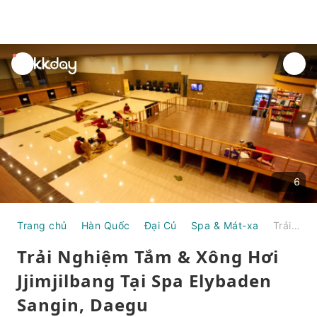
unread
notifications
6
Trang chủ
Hàn Quốc
Đại Củ
Spa & Mát-xa
Trải Nghiệm Tắm & Xông Hơi Jjimjilbang Tại Spa Elybaden Sangin, Daegu
Trải Nghiệm Tắm & Xông Hơi
Jjimjilbang Tại Spa Elybaden
Sangin, Daegu