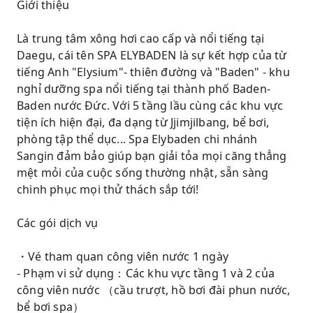
Giới thiệu
Là trung tâm xông hơi cao cấp và nổi tiếng tại
Daegu, cái tên SPA ELYBADEN là sự kết hợp của từ
tiếng Anh "Elysium"- thiên đường và "Baden" - khu
nghỉ dưỡng spa nổi tiếng tại thành phố Baden-
Baden nước Đức. Với 5 tầng lầu cùng các khu vực
tiện ích hiện đại, đa dạng từ Jjimjilbang, bể bơi,
phòng tập thể dục... Spa Elybaden chi nhánh
Sangin đảm bảo giúp bạn giải tỏa mọi căng thẳng
mệt mỏi của cuộc sống thường nhật, sẵn sàng
chinh phục mọi thử thách sắp tới!
Các gói dịch vụ
・Vé tham quan công viên nước 1 ngày
- Phạm vi sử dụng：Các khu vực tầng 1 và 2 của
công viên nước （cầu trượt, hồ bơi đài phun nước,
bể bơi spa）