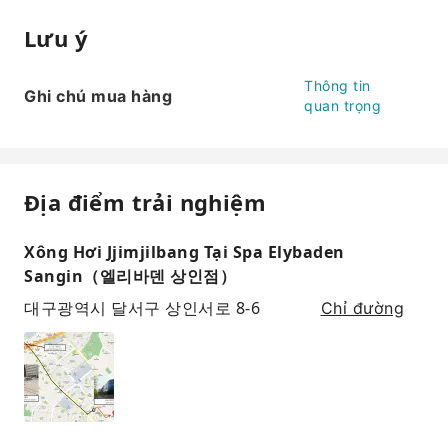
Lưu ý
Thông tin
Ghi chú mua hàng
quan trọng
Địa điểm trải nghiệm
Xông Hơi Jjimjilbang Tại Spa Elybaden
Sangin（엘리바덴 상인점）
대구광역시 달서구 상인서로 8-6
Chỉ đường