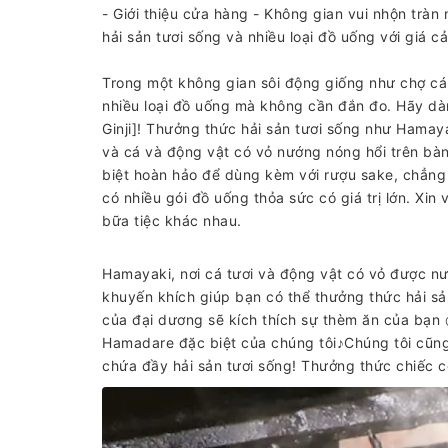
- Giới thiệu cửa hàng - Không gian vui nhộn tr
hải sản tươi sống và nhiều loại đồ uống với giá cả
Trong một không gian sôi động giống như chợ cá,
nhiều loại đồ uống mà không cần đắn đo. Hãy dàn
Ginji]! Thưởng thức hải sản tươi sống như Hamay
và cá và động vật có vỏ nướng nóng hổi trên bàn
biệt hoàn hảo để dùng kèm với rượu sake, chẳng 
có nhiều gói đồ uống thỏa sức có giá trị lớn. Xin
bữa tiệc khác nhau.
Hamayaki, nơi cá tươi và động vật có vỏ được n
khuyến khích giúp bạn có thể thưởng thức hải sả
của đại dương sẽ kích thích sự thèm ăn của bạ
Hamadare đặc biệt của chúng tôi♪Chúng tôi cũng
chứa đầy hải sản tươi sống! Thưởng thức chiếc 