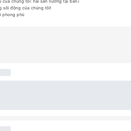
 của chúng tôi: hải sản nướng tại bàn♪
g sôi động của chúng tôi!
ại phong phú