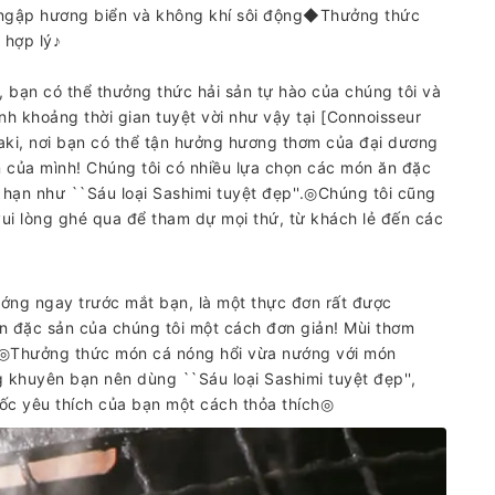
àn ngập hương biển và không khí sôi động◆Thưởng thức
 hợp lý♪
 bạn có thể thưởng thức hải sản tự hào của chúng tôi và
h khoảng thời gian tuyệt vời như vậy tại [Connoisseur
aki, nơi bạn có thể tận hưởng hương thơm của đại dương
 của mình! Chúng tôi có nhiều lựa chọn các món ăn đặc
hạn như ``Sáu loại Sashimi tuyệt đẹp''.◎Chúng tôi cũng
 vui lòng ghé qua để tham dự mọi thứ, từ khách lẻ đến các
ướng ngay trước mắt bạn, là một thực đơn rất được
n đặc sản của chúng tôi một cách đơn giản! Mùi thơm
n ◎Thưởng thức món cá nóng hổi vừa nướng với món
 khuyên bạn nên dùng ``Sáu loại Sashimi tuyệt đẹp'',
cốc yêu thích của bạn một cách thỏa thích◎