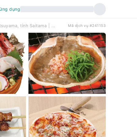
 ứng dụng
Vòng quanh Higashimatsuyama, tỉnh Saitama | Ẩm thực sáng tạo Mekiki no Ginji ( Mekiki no ginji（目利きの銀次 東松山東口駅前店） |
Mã dịch vụ #241153