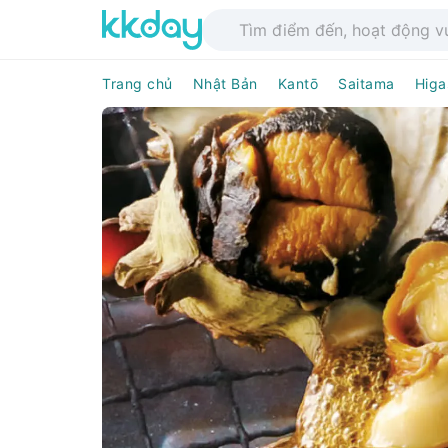
Trang chủ
Nhật Bản
Kantō
Saitama
Higa