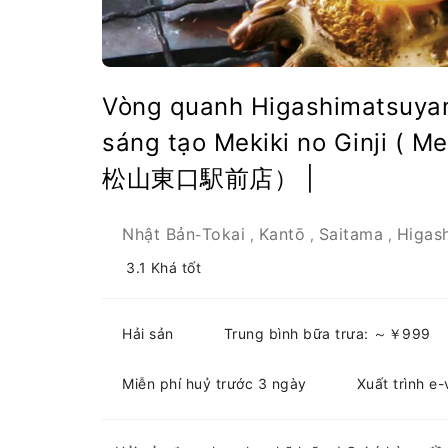
Vòng quanh Higashimatsuyam
sáng tạo Mekiki no Ginji 
松山東口駅前店） |
Nhật Bản
Tokai
Kantō
Saitama
Higas
-
,
,
,
3.1
Khá tốt
Hải sản
Trung bình bữa trưa: ～￥999
Miễn phí huỷ trước 3 ngày
Xuất trình e