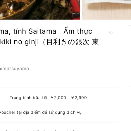
a, tỉnh Saitama | Ẩm thực
( Mekiki no ginji（目利きの銀次 東
himatsuyama
Trung bình bữa tối: ￥2,000～￥2,999
-voucher tại địa điểm để sử dụng dịch vụ