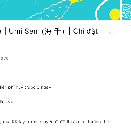
ka | Umi Sen（海 千）| Chỉ đặt
gaya
iễn phí huỷ trước 3 ngày
dịch vụ
g qua KKday trước chuyến đi để thoải mái thưởng thức