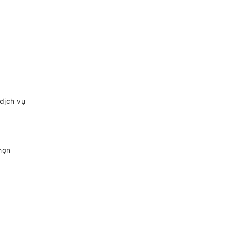
 dịch vụ
họn