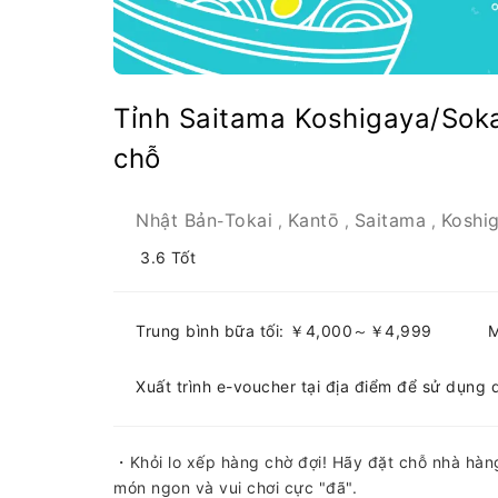
Tỉnh Saitama Koshigaya/So
chỗ
Nhật Bản
Tokai
Kantō
Saitama
Koshi
-
,
,
,
3.6
Tốt
Trung bình bữa tối: ￥4,000～￥4,999
M
Xuất trình e-voucher tại địa điểm để sử dụng 
・Khỏi lo xếp hàng chờ đợi! Hãy đặt chỗ nhà hàn
món ngon và vui chơi cực "đã".