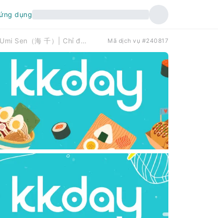
 ứng dụng
Tỉnh Saitama Koshigaya/Soka | Umi Sen（海 千）| Chỉ đặt chỗ
Mã dịch vụ #240817