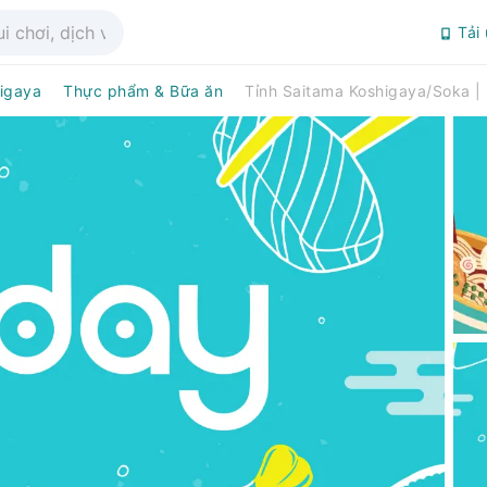
Tải
igaya
Thực phẩm & Bữa ăn