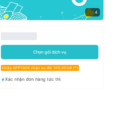
4
Chọn gói dịch vụ
Nhập APP100K nhận ưu đãi 100,000đ! (*)
Xác nhận đơn hàng tức thì