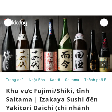
unread
notifications
21
Trang chủ
Nhật Bản
Kantō
Saitama
Thành phố Fuji
Khu vực Fujimi/Shiki, tỉnh
Saitama | Izakaya Sushi đến
Yakitori Daichi (chi nhánh