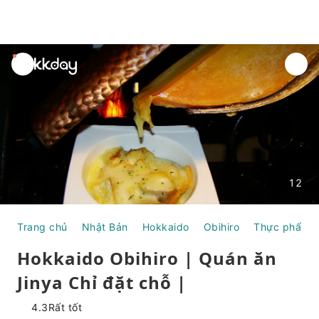
unread
notifications
12
Trang chủ
Nhật Bản
Hokkaido
Obihiro
Thực phẩm &
Hokkaido Obihiro | Quán ăn
Jinya Chỉ đặt chỗ |
4.3
Rất tốt