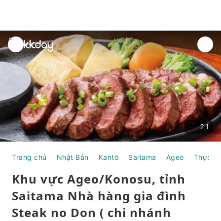
unread
notifications
21
Trang chủ
Nhật Bản
Kantō
Saitama
Ageo
Thực p
Khu vực Ageo/Konosu, tỉnh
Saitama Nhà hàng gia đình
Steak no Don ( chi nhánh