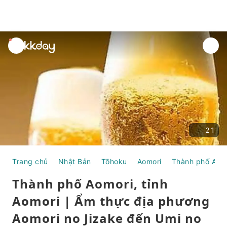
unread
notifications
21
Trang chủ
Nhật Bản
Tōhoku
Aomori
Thành phố Aom
Thành phố Aomori, tỉnh
Aomori | Ẩm thực địa phương
Aomori no Jizake đến Umi no