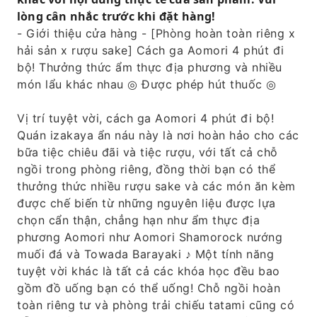
lòng cân nhắc trước khi đặt hàng!
- Giới thiệu cửa hàng - [Phòng hoàn toàn riêng x
hải sản x rượu sake] Cách ga Aomori 4 phút đi
bộ! Thưởng thức ẩm thực địa phương và nhiều
món lẩu khác nhau ◎ Được phép hút thuốc ◎
Vị trí tuyệt vời, cách ga Aomori 4 phút đi bộ!
Quán izakaya ẩn náu này là nơi hoàn hảo cho các
bữa tiệc chiêu đãi và tiệc rượu, với tất cả chỗ
ngồi trong phòng riêng, đồng thời bạn có thể
thưởng thức nhiều rượu sake và các món ăn kèm
được chế biến từ những nguyên liệu được lựa
chọn cẩn thận, chẳng hạn như ẩm thực địa
phương Aomori như Aomori Shamorock nướng
muối đá và Towada Barayaki ♪ Một tính năng
tuyệt vời khác là tất cả các khóa học đều bao
gồm đồ uống bạn có thể uống! Chỗ ngồi hoàn
toàn riêng tư và phòng trải chiếu tatami cũng có