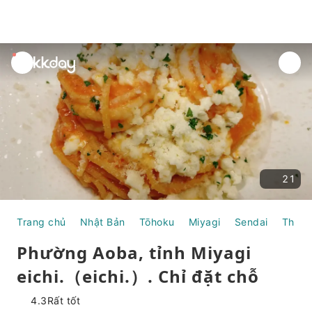
unread
notifications
21
Trang chủ
Nhật Bản
Tōhoku
Miyagi
Sendai
Thực 
Phường Aoba, tỉnh Miyagi
eichi.（eichi.）. Chỉ đặt chỗ
4.3
Rất tốt