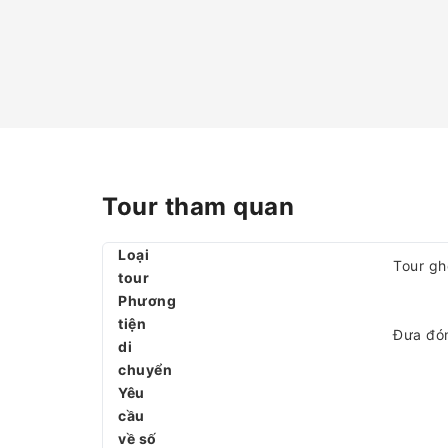
Tour tham quan
Loại
Tour g
tour
Phương
tiện
Đưa đón
di
chuyển
Yêu
cầu
về số