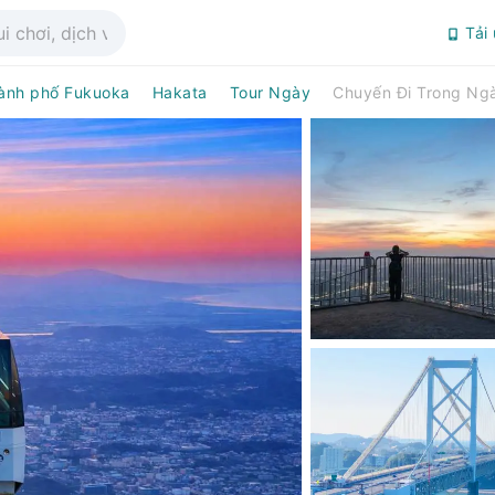
Tải
ành phố Fukuoka
Hakata
Tour Ngày