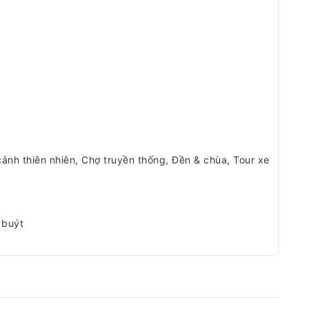
ảnh thiên nhiên, Chợ truyền thống, Đền & chùa, Tour xe
 buýt