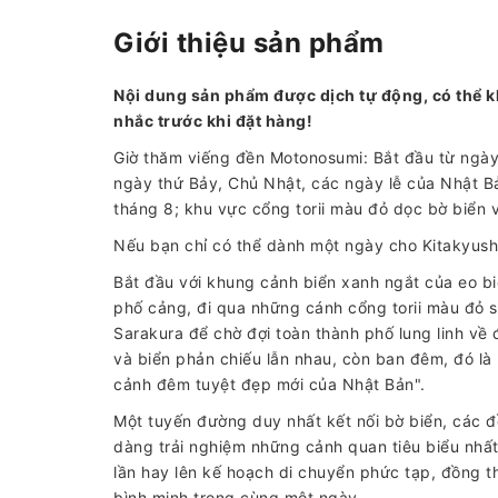
Giới thiệu sản phẩm
Nội dung sản phẩm được dịch tự động, có thể k
nhắc trước khi đặt hàng!
Giờ thăm viếng đền Motonosumi: Bắt đầu từ ngày
ngày thứ Bảy, Chủ Nhật, các ngày lễ của Nhật B
tháng 8; khu vực cổng torii màu đỏ dọc bờ biển
Nếu bạn chỉ có thể dành một ngày cho Kitakyushu
Bắt đầu với khung cảnh biển xanh ngắt của eo b
phố cảng, đi qua những cánh cổng torii màu đỏ so
Sarakura để chờ đợi toàn thành phố lung linh về
và biển phản chiếu lẫn nhau, còn ban đêm, đó là 
cảnh đêm tuyệt đẹp mới của Nhật Bản".
Một tuyến đường duy nhất kết nối bờ biển, các 
dàng trải nghiệm những cảnh quan tiêu biểu nhấ
lần hay lên kế hoạch di chuyển phức tạp, đồng t
bình minh trong cùng một ngày.