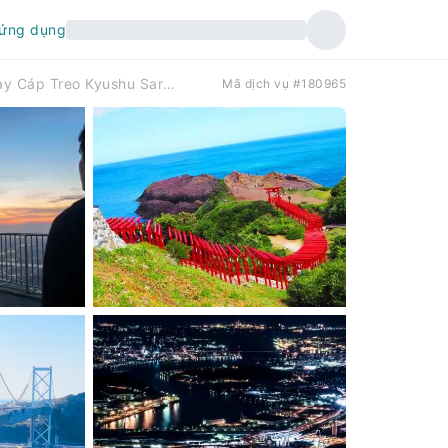
 ứng dụng
Chuyến Đi Trong Ngày Cáp Treo Kyushu Sarakurayama | Cầu Kanmon & Chợ Karato & Đền Motonosumi & Cáp treo Sarakurayama (Khởi hành từ Fukuoka)
Mã dịch vụ #180965