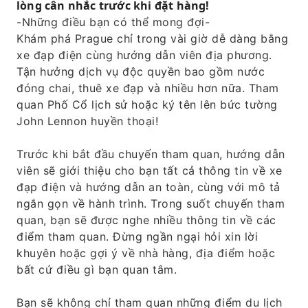
lòng cân nhắc trước khi đặt hàng!
-Những điều bạn có thể mong đợi-
Khám phá Prague chỉ trong vài giờ dễ dàng bằng
xe đạp điện cùng hướng dẫn viên địa phương.
Tận hưởng dịch vụ độc quyền bao gồm nước
đóng chai, thuê xe đạp và nhiều hơn nữa. Tham
quan Phố Cổ lịch sử hoặc ký tên lên bức tường
John Lennon huyền thoại!
Trước khi bắt đầu chuyến tham quan, hướng dẫn
viên sẽ giới thiệu cho bạn tất cả thông tin về xe
đạp điện và hướng dẫn an toàn, cùng với mô tả
ngắn gọn về hành trình. Trong suốt chuyến tham
quan, bạn sẽ được nghe nhiều thông tin về các
điểm tham quan. Đừng ngần ngại hỏi xin lời
khuyên hoặc gợi ý về nhà hàng, địa điểm hoặc
bất cứ điều gì bạn quan tâm.
Bạn sẽ không chỉ tham quan những điểm du lịch