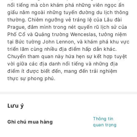
nổi tiếng mà còn khám phá những viên ngọc ẩn
giấu nằm ngoài những tuyến đường du lịch thông
thường. Chiêm ngưỡng vẻ tráng lệ của Lâu đài
Prague, đắm mình trong nét quyến rũ lịch sử của
Phố Cổ và Quảng trường Wenceslas, tưởng niệm
tại Bức tường John Lennon, và khám phá khu vực
triển lãm cùng nhiều địa điểm hấp dẫn khác.
Chuyến tham quan này hứa hẹn sự kết hợp tuyệt
vời giữa các địa danh nổi tiếng và những địa
điểm ít được biết đến, mang đến trải nghiệm
thực sự phong phú.
Lưu ý
Thông tin
Ghi chú mua hàng
quan trọng