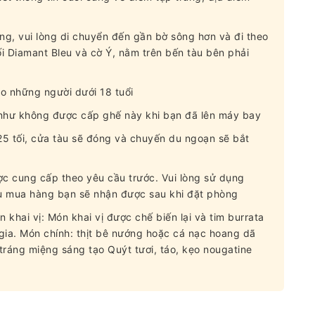
ung, vui lòng di chuyển đến gần bờ sông hơn và đi theo
i Diamant Bleu và cờ Ý, nằm trên bến tàu bên phải
o những người dưới 18 tuổi
như không được cấp ghế này khi bạn đã lên máy bay
8.25 tối, cửa tàu sẽ đóng và chuyến du ngoạn sẽ bắt
c cung cấp theo yêu cầu trước. Vui lòng sử dụng
hiếu mua hàng bạn sẽ nhận được sau khi đặt phòng
khai vị: Món khai vị được chế biến lại và tim burrata
gia. Món chính: thịt bê nướng hoặc cá nạc hoang dã
tráng miệng sáng tạo Quýt tươi, táo, kẹo nougatine