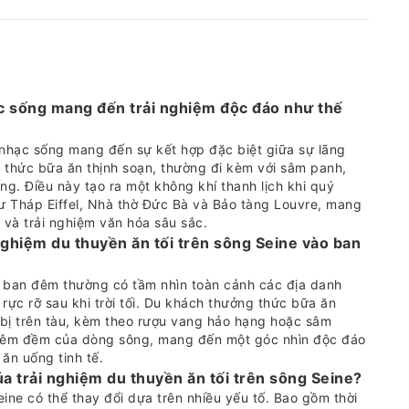
hạc sống mang đến trải nghiệm độc đáo như thế
 nhạc sống mang đến sự kết hợp đặc biệt giữa sự lãng
g thức bữa ăn thịnh soạn, thường đi kèm với sâm panh,
ng. Điều này tạo ra một không khí thanh lịch khi quý
ư Tháp Eiffel, Nhà thờ Đức Bà và Bảo tàng Louvre, mang
 và trải nghiệm văn hóa sâu sắc.
nghiệm du thuyền ăn tối trên sông Seine vào ban
o ban đêm thường có tầm nhìn toàn cảnh các địa danh
rực rỡ sau khi trời tối. Du khách thưởng thức bữa ăn
bị trên tàu, kèm theo rượu vang hảo hạng hoặc sâm
y êm đềm của dòng sông, mang đến một góc nhìn độc đáo
ăn uống tinh tế.
a trải nghiệm du thuyền ăn tối trên sông Seine?
ine có thể thay đổi dựa trên nhiều yếu tố. Bao gồm thời