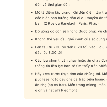
đón và thời gian đón
Mô tả điểm tập trung: Khi đến điểm tập tr
các biển báo hướng dẫn đi du thuyền ăn tố
bạn. (2 Rue du Ranelagh, Paris, Pháp)
Đồ uống có cồn sẽ không được phục vụ ch
Không thể yêu cầu ghế cạnh cửa sổ cũng 
Lên tàu từ 7.30 tối đến 8.20 tối. Vào lúc 
đầu lúc 8.30 tối
Các lựa chọn thuần chay hoặc ăn chay đượ
thông tin liên lạc bạn sẽ tìm thấy trên p
Hãy xem trước thực đơn của chúng tôi. Món 
pugliese hoặc ceviche cá tráp biển hoàng 
ăn nhẹ (họ cá bar). Món tráng miệng: món 
giòn và hạt phỉ Piedmont