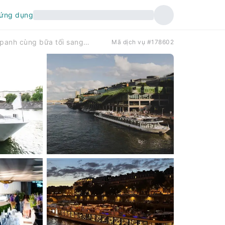
 ứng dụng
Du thuyền trên sông Seine với nhạc sống và rượu sâm panh cùng bữa tối sang trọng
Mã dịch vụ #178602