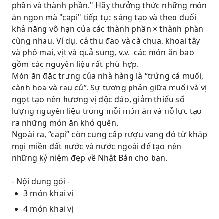
phần và thành phần." Hãy thưởng thức những món
ăn ngon mà "capi" tiếp tục sáng tạo và theo đuổi
khả năng vô hạn của các thành phần × thành phần
cùng nhau. Ví dụ, cá thu đao và cà chua, khoai tây
và phô mai, vịt và quả sung, v.v., các món ăn bao
gồm các nguyên liệu rất phù hợp.
Món ăn đặc trưng của nhà hàng là “trứng cá muối,
cành hoa và rau củ”. Sự tương phản giữa muối và vị
ngọt tạo nên hương vị độc đáo, giảm thiểu số
lượng nguyên liệu trong mỗi món ăn và nỗ lực tạo
ra những món ăn khó quên.
Ngoài ra, “capi” còn cung cấp rượu vang đỏ từ khắp
mọi miền đất nước và nước ngoài để tạo nên
những kỷ niệm đẹp về Nhật Bản cho bạn.
- Nội dung gói -
3 món khai vị
4 món khai vị