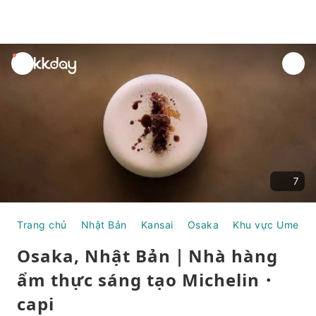
unread
notifications
7
Trang chủ
Nhật Bản
Kansai
Osaka
Khu vực Umeda
Osaka, Nhật Bản｜Nhà hàng
ẩm thực sáng tạo Michelin・
capi