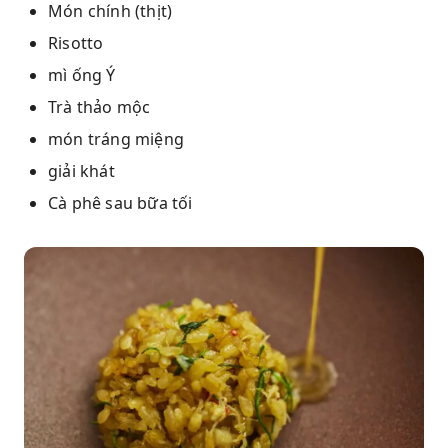
Món chính (thịt)
Risotto
mì ống Ý
Trà thảo mộc
món tráng miệng
giải khát
Cà phê sau bữa tối