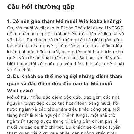
Câu hỏi thường gặp
1. Có nên ghé thăm Mỏ muối Wieliczka không?
Có, Mỏ muối Wieliczka là Di sản Thế giới được UNESCO
công nhận, mang đến trải nghiệm độc đáo về lịch sử và
văn hóa. Du khách có thể khám phá thế giới ngầm rộng
lớn với các nhà nguyện, hồ nước và các tác phẩm điêu
khắc tinh xảo bằng muối, mang đến một hành trình khó
quên vào di sản khai thác mỏ của Ba Lan. Nơi đây đặc
biệt thú vị đối với những ai yêu thích lịch sử, nghệ thuật
và địa chất.
2. Du khách có thể mong đợi những điểm tham
quan và đặc điểm độc đáo nào tại Mỏ muối
Wieliczka?
Mỏ sở hữu nhiều đặc điểm độc đáo, bao gồm các nhà
nguyện tuyệt đẹp được tạc hoàn toàn bằng muối, hồ
nước ngầm và các tác phẩm điêu khắc công phu. Nổi
tiếng nhất là Nhà nguyện Thánh Kinga, một nhà thờ
ngầm ấn tượng được trang trí bằng đèn chùm pha lê
muối và các bệ thờ chi tiết. Du khách sẽ đi theo tuyến
tham quan dài 2 km qua nhiều căn phòng khác nhau.