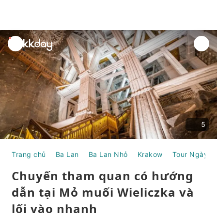
unread
notifications
5
Trang chủ
Ba Lan
Ba Lan Nhỏ
Krakow
Tour Ngày
Chuyến tham quan có hướng
dẫn tại Mỏ muối Wieliczka và
lối vào nhanh