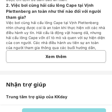
2. Việc bơi cùng hải cẩu lông Cape tại Vịnh
Plettenberg an toàn như thế nào đối với người
tham gia?
Việc bơi cùng hải cẩu lông Cape tại Vịnh Plettenberg
nhìn chung được coi là an toàn khi thực hiện với các nhà
điều hành uy tín. Hải cẩu là động vật hoang dã, nhưng
hải cẩu lông Cape vốn dĩ tò mò và quen với sự hiện diện
của con người. Các nhà điều hành ưu tiên sự an toàn
của người tham gia thông qua các buổi hướng dẫn,
hướng dẫn viên giàu kinh nghiệm và tuân thủ nghiêm
Xem thêm
ngặt các quy định về tương tác với động vật hoang dã
biển để đảm bảo cuộc gặp gỡ tôn trọng và an toàn cho
cả con người và hải cẩu.
3. Ngoài hải cẩu, du khách còn có thể nhìn thấy
những sinh vật biển nào khác tại Vịnh
Nhận trợ giúp
Câu hỏi thường gặp
Plettenberg?
Vịnh Plettenberg là trung tâm của sự đa dạng sinh vật
biển. Ngoài hải cẩu lông Cape, du khách thường có thể
Trung tâm trợ giúp của KKday
1. Điều kiện bơi biển chung tại Vịnh
nhìn thấy cá heo thông thường và cá heo mõm khoằm,
Plettenberg như thế nào?
đặc biệt là trong các chuyến đi thuyền. Trong mùa di cư
Vịnh Plettenberg có điều kiện biển nhìn chung thuận
của cá voi, thường từ tháng 6 đến tháng 11, cá voi phải