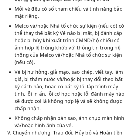
Mỗi vé đều có số tham chiếu và tính năng bảo
mật riêng.
Melco và/hoặc Nhà tổ chức sự kiện (nếu có) có
thể thay thế bất kỳ Vé nào bị mất, bị đánh cắp
hoặc bị hủy khi xuất trình CMND/hộ chiếu có
ảnh hợp lệ trùng khớp với thông tin trong hệ
thống của Melco và/hoặc Nhà tổ chức sự kiện
(nếu có).
Vé bị hư hỏng, giả mạo, sao chép, viết tay, làm
giả, bị thấm nước và/hoặc bị thay đổi theo bất
kỳ cách nào, hoặc có bất kỳ lỗi lập trình máy
tính, lỗi in ấn, lỗi cơ học hoặc lỗi đánh máy nào
sẽ được coi là không hợp lệ và sẽ không được
chấp nhận.
Không chấp nhận bản sao, ảnh chụp màn hình
và/hoặc hình ảnh của vé.
V. Chuyển nhượng, Trao đổi, Hủy bỏ và Hoàn tiền