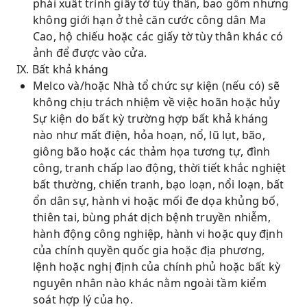
phải xuất trình giấy tờ tùy thân, bao gồm nhưng
không giới hạn ở thẻ căn cước công dân Ma
Cao, hộ chiếu hoặc các giấy tờ tùy thân khác có
ảnh để được vào cửa.
IX. Bất khả kháng
Melco và/hoặc Nhà tổ chức sự kiện (nếu có) sẽ
không chịu trách nhiệm về việc hoãn hoặc hủy
Sự kiện do bất kỳ trường hợp bất khả kháng
nào như mất điện, hỏa hoạn, nổ, lũ lụt, bão,
giông bão hoặc các thảm họa tương tự, đình
công, tranh chấp lao động, thời tiết khắc nghiệt
bất thường, chiến tranh, bạo loạn, nổi loạn, bất
ổn dân sự, hành vi hoặc mối đe dọa khủng bố,
thiên tai, bùng phát dịch bệnh truyền nhiễm,
hành động công nghiệp, hành vi hoặc quy định
của chính quyền quốc gia hoặc địa phương,
lệnh hoặc nghị định của chính phủ hoặc bất kỳ
nguyên nhân nào khác nằm ngoài tầm kiểm
soát hợp lý của họ.