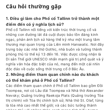
Câu hỏi thường gặp
1. Điều gì làm cho Phố cổ Tallinn trở thành một
điểm đến có ý nghĩa lịch sử?
Phố cổ Tallinn nổi tiếng với kiến trúc thời trung cổ và
những con đường lát đá cuội được bảo tồn đáng kinh
ngạc, phản ánh lịch sử hàng thế kỷ như một trung tâm
thương mại quan trọng của Liên minh Hanseatic. Nơi đây
trưng bày các nhà thờ Gothic, nhà buôn và tường thành
phòng thủ từ thế kỷ 13 đến 16. Việc được công nhận là
Di sản Thế giới UNESCO nhấn mạnh giá trị phổ quát và ý
nghĩa văn hóa đặc biệt của nó, mang đến một cái nhìn
độc đáo về cuộc sống thời trung cổ ở Bắc Âu.
2. Những điểm tham quan chính nào du khách
có thể khám phá ở Phố cổ Tallinn?
Các điểm tham quan chính ở Phố cổ Tallinn bao gồm Đồi
Toompea, nơi có Lâu đài Toompea và Nhà thờ Alexander
Nevsky; Quảng trường Raekoja Plats (Quảng trường Tòa
thị chính) với Tòa thị chính lịch sử; Nhà thờ St. Olaf, từng
là tòa nhà cao nhất thế giới; và các bức tường thành