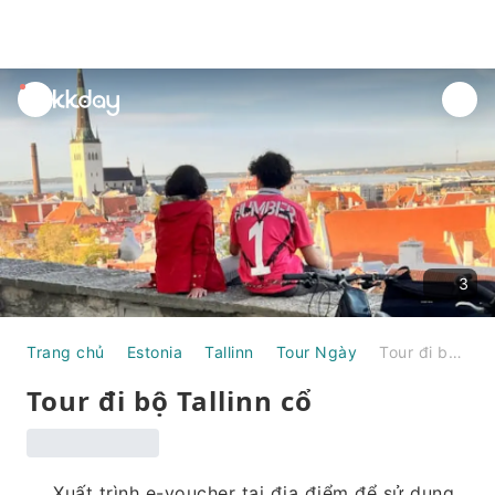
unread
notifications
3
Trang chủ
Estonia
Tallinn
Tour Ngày
Tour đi bộ Tallinn cổ
Tour đi bộ Tallinn cổ
Xuất trình e-voucher tại địa điểm để sử dụng