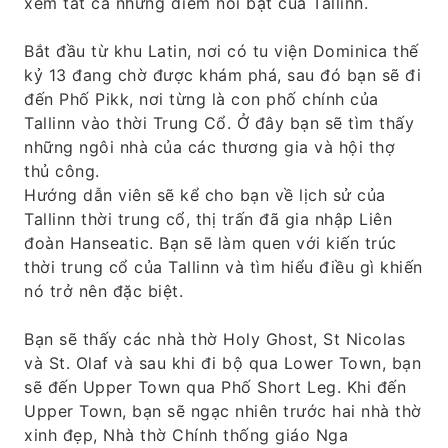
xem tất cả những điểm nổi bật của Tallinn.
Bắt đầu từ khu Latin, nơi có tu viện Dominica thế
kỷ 13 đang chờ được khám phá, sau đó bạn sẽ đi
đến Phố Pikk, nơi từng là con phố chính của
Tallinn vào thời Trung Cổ. Ở đây bạn sẽ tìm thấy
những ngôi nhà của các thương gia và hội thợ
thủ công.
Hướng dẫn viên sẽ kể cho bạn về lịch sử của
Tallinn thời trung cổ, thị trấn đã gia nhập Liên
đoàn Hanseatic. Bạn sẽ làm quen với kiến ​​trúc
thời trung cổ của Tallinn và tìm hiểu điều gì khiến
nó trở nên đặc biệt.
Bạn sẽ thấy các nhà thờ Holy Ghost, St Nicolas
và St. Olaf và sau khi đi bộ qua Lower Town, bạn
sẽ đến Upper Town qua Phố Short Leg. Khi đến
Upper Town, bạn sẽ ngạc nhiên trước hai nhà thờ
xinh đẹp, Nhà thờ Chính thống giáo Nga