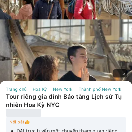
5
Trang chủ
Hoa Kỳ
New York
Thành phố New York
T
Tour riêng gia đình Bảo tàng Lịch sử Tự
nhiên Hoa Kỳ NYC
Nổi bật
Đặt trực tuyến một chuyến tham quan riêng