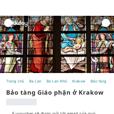
unread
notifications
3
Trang chủ
Ba Lan
Ba Lan Nhỏ
Krakow
Bảo tàng & 
Bảo tàng Giáo phận ở Krakow
E-voucher sẽ được gửi tới email của quý