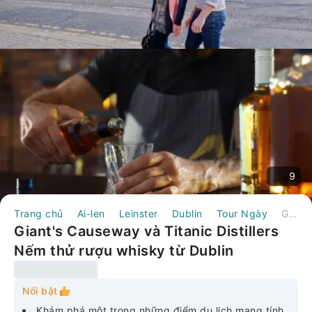
9
Trang chủ
Ai-len
Leinster
Dublin
Tour Ngày
Giant's Causeway và Titanic Distillers Nếm thử rượu whisky từ Dublin
Giant's Causeway và Titanic Distillers
Nếm thử rượu whisky từ Dublin
Nổi bật
Khám phá một trong những điểm du lịch mang tính