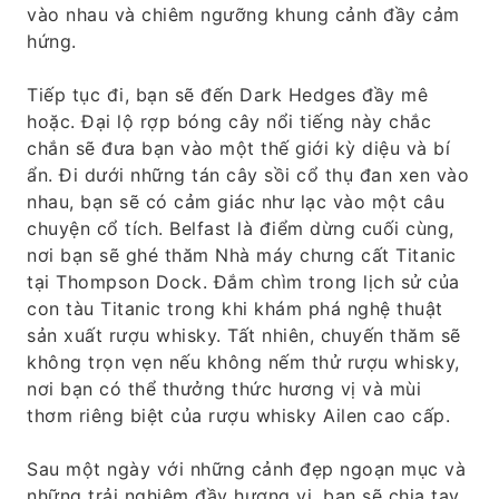
vào nhau và chiêm ngưỡng khung cảnh đầy cảm
hứng.
Tiếp tục đi, bạn sẽ đến Dark Hedges đầy mê
hoặc. Đại lộ rợp bóng cây nổi tiếng này chắc
chắn sẽ đưa bạn vào một thế giới kỳ diệu và bí
ẩn. Đi dưới những tán cây sồi cổ thụ đan xen vào
nhau, bạn sẽ có cảm giác như lạc vào một câu
chuyện cổ tích. Belfast là điểm dừng cuối cùng,
nơi bạn sẽ ghé thăm Nhà máy chưng cất Titanic
tại Thompson Dock. Đắm chìm trong lịch sử của
con tàu Titanic trong khi khám phá nghệ thuật
sản xuất rượu whisky. Tất nhiên, chuyến thăm sẽ
không trọn vẹn nếu không nếm thử rượu whisky,
nơi bạn có thể thưởng thức hương vị và mùi
thơm riêng biệt của rượu whisky Ailen cao cấp.
Sau một ngày với những cảnh đẹp ngoạn mục và
những trải nghiệm đầy hương vị, bạn sẽ chia tay