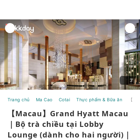
unread
notifications
3
Trang chủ
Ma Cao
Cotai
Thực phẩm & Bữa ăn
【Macau】Grand Hyatt Macau｜Bộ trà chiều tại Lobby Lounge (dành cho hai người)｜Trà chiều khách sạn 2024
【Macau】Grand Hyatt Macau
｜Bộ trà chiều tại Lobby
Lounge (dành cho hai người)｜