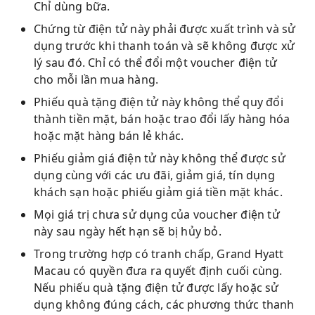
Chỉ dùng bữa. ‬‬‬‬‬‬‬‬‬‬‬‬‬‬‬‬‬‬‬‬‬‬‬‬‬‬‬‬‬‬‬‬‬‬‬‬‬‬‬‬‬‬‬
Chứng từ điện tử này phải được xuất trình và sử
dụng trước khi thanh toán và sẽ không được xử
lý sau đó. Chỉ có thể đổi một voucher điện tử
cho mỗi lần mua hàng.
Phiếu quà tặng điện tử này không thể quy đổi
thành tiền mặt, bán hoặc trao đổi lấy hàng hóa
hoặc mặt hàng bán lẻ khác.
Phiếu giảm giá điện tử này không thể được sử
dụng cùng với các ưu đãi, giảm giá, tín dụng
khách sạn hoặc phiếu giảm giá tiền mặt khác.
Mọi giá trị chưa sử dụng của voucher điện tử
này sau ngày hết hạn sẽ bị hủy bỏ.
Trong trường hợp có tranh chấp, Grand Hyatt
Macau có quyền đưa ra quyết định cuối cùng.
Nếu phiếu quà tặng điện tử được lấy hoặc sử
dụng không đúng cách, các phương thức thanh