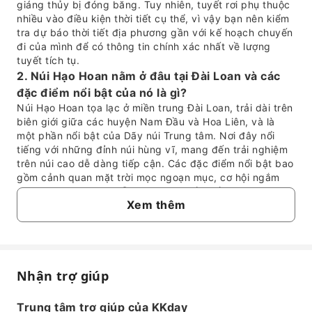
giáng thủy bị đóng băng. Tuy nhiên, tuyết rơi phụ thuộc
nhiều vào điều kiện thời tiết cụ thể, vì vậy bạn nên kiểm
tra dự báo thời tiết địa phương gần với kế hoạch chuyến
đi của mình để có thông tin chính xác nhất về lượng
tuyết tích tụ.
2. Núi Hạo Hoan nằm ở đâu tại Đài Loan và các
đặc điểm nổi bật của nó là gì?
Núi Hạo Hoan tọa lạc ở miền trung Đài Loan, trải dài trên
biên giới giữa các huyện Nam Đầu và Hoa Liên, và là
một phần nổi bật của Dãy núi Trung tâm. Nơi đây nổi
tiếng với những đỉnh núi hùng vĩ, mang đến trải nghiệm
trên núi cao dễ dàng tiếp cận. Các đặc điểm nổi bật bao
gồm cảnh quan mặt trời mọc ngoạn mục, cơ hội ngắm
sao tuyệt vời do ô nhiễm ánh sáng tối thiểu, hệ sinh thái
Xem thêm
núi cao đa dạng và nhiều con đường mòn đi bộ ngắm
cảnh phù hợp với các cấp độ thể lực khác nhau.
3. Các phương tiện di chuyển phổ biến để đến
Núi Hạo Hoan là gì?
Để đến Núi Hạo Hoan, nhiều du khách khởi hành từ các
Nhận trợ giúp
khu vực lân cận như Nông trại Thanh Cảnh hoặc Đài
Câu hỏi thường gặp
Trung. Từ Nông trại Thanh Cảnh, các dịch vụ tour du lịch
Trung tâm trợ giúp của KKday
có tổ chức bao gồm dịch vụ trung chuyển thuận tiện là