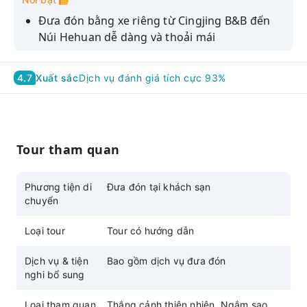
Đưa đón bằng xe riêng từ Cingjing B&B đến
Núi Hehuan dễ dàng và thoải mái
Khởi hành vào sáng sớm, nghe hướng dẫn
viên ngắm sao dọc đường và tận hưởng bầu
4.7
Xuất sắc
Dịch vụ đánh giá tích cực 93%
trời đầy sao tuyệt đẹp
Đến nơi ngắm bình minh tuyệt vời nhất trên
núi Hợp Hoan - Tháp Songxue
Tour tham quan
Tài xế chuyên nghiệp sẽ đồng hành cùng bạn
trong suốt hành trình khám phá vẻ đẹp của
núi Hợp Hoan
Phương tiện di
Đưa đón tại khách sạn
chuyển
Dịch vụ bình luận tiếng Trung và tiếng Anh,
giao tiếp dễ dàng
Loại tour
Tour có hướng dẫn
Dịch vụ & tiện
Bao gồm dịch vụ đưa đón
nghi bổ sung
Loại tham quan
Thắng cảnh thiên nhiên, Ngắm sao