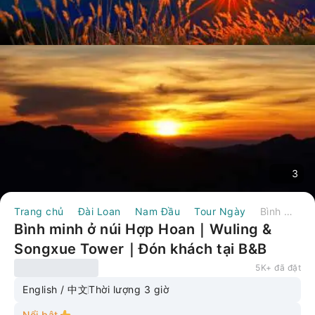
3
Trang chủ
Đài Loan
Nam Đầu
Tour Ngày
Bình minh ở núi Hợp Hoan｜Wuling & Songxue Tower｜Đón khách tại B&B Cingjing
Bình minh ở núi Hợp Hoan｜Wuling &
Songxue Tower｜Đón khách tại B&B
Cingjing
5K+ đã đặt
English / 中文
Thời lượng 3 giờ
Nổi bật