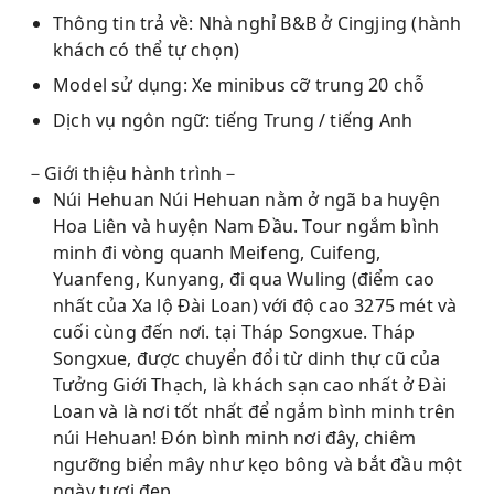
Thông tin trả về: Nhà nghỉ B&B ở Cingjing (hành
khách có thể tự chọn)
Model sử dụng: Xe minibus cỡ trung 20 chỗ
Dịch vụ ngôn ngữ: tiếng Trung / tiếng Anh
－Giới thiệu hành trình－
Núi Hehuan Núi Hehuan nằm ở ngã ba huyện
Hoa Liên và huyện Nam Đầu. Tour ngắm bình
minh đi vòng quanh Meifeng, Cuifeng,
Yuanfeng, Kunyang, đi qua Wuling (điểm cao
nhất của Xa lộ Đài Loan) với độ cao 3275 mét và
cuối cùng đến nơi. tại Tháp Songxue. Tháp
Songxue, được chuyển đổi từ dinh thự cũ của
Tưởng Giới Thạch, là khách sạn cao nhất ở Đài
Loan và là nơi tốt nhất để ngắm bình minh trên
núi Hehuan! Đón bình minh nơi đây, chiêm
ngưỡng biển mây như kẹo bông và bắt đầu một
ngày tươi đẹp.