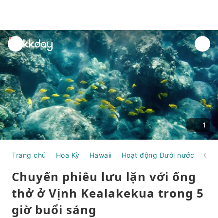
unread
notifications
1
Trang chủ
Hoa Kỳ
Hawaii
Hoạt động Dưới nước
Chuyến phiêu lưu lặn với ống thở ở Vịnh Kealakekua trong 5 giờ buổi sáng
Chuyến phiêu lưu lặn với ống
thở ở Vịnh Kealakekua trong 5
giờ buổi sáng