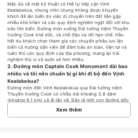
Mặc dù về mặt kỹ thuật có thể tự tiếp cận Vịnh
Kealakekua, nhưng nhìn chung không được khuyến
khích để lặn biển do việc di chuyển trên đất liền gặp
nhiều khó khăn và các quy định nghiêm ngặt đối với khu
bảo tồn biển. Đường mòn xuống Đài tưởng niệm Thuyền
trưởng Cook khá dốc, và chỗ đậu xe rất hạn chế. Hầu
hết du khách chọn tham gia các chuyến phiêu lưu lặn
biển có hướng dẫn viên để đảm bảo an toàn, tiện lợi và
tuân thủ các quy định của địa phương, mang lại trải
nghiệm thú vị và suôn sẻ hơn nhiều.
2. Đường mòn Captain Cook Monument dài bao
nhiêu và tôi nên chuẩn bị gì khi đi bộ đến Vịnh
Kealakekua?
Đường mòn đến Vịnh Kealakekua qua Đài tưởng niệm
Thuyền trưởng Cook có chiều dài khoảng 3,8 dặm
(khoảng 6,1 km) cả đi lẫn về. Đây là một con đường dốc
đứng, khá vất vả, mất khoảng 1,5 đến 2 giờ để xuống
Xem thêm
đến đáy và lâu hơn để quay trở lại do đường lên dốc.
Con đường không trải nhựa, không bằng phẳng và phơi
mình dưới ánh nắng, vì vậy du khách nên chuẩn bị đủ
nước, giày chắc chắn và kem chống nắng. Việc tiếp cận
khu vực tượng đài dưới chân dốc yêu cầu giấy phép,