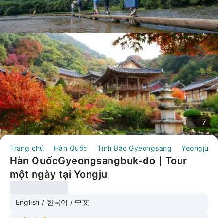
7
Trang chủ
Hàn Quốc
Tỉnh Bắc Gyeongsang
Yeongju
Hàn QuốcGyeongsangbuk-do｜Tour
một ngày tại Yongju
English / 한국어 / 中文