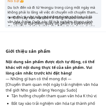
Nổi bật
Du lịch đến và đi từ Yeongju trong cùng một ngày mà
không phải lo lắng về việc di chuyển với chuyến tham
quan thú vị này! Hãy ghé thăm thành phố lịch sử và
Đến cây cầu ván đơn ở làng Mizushima nổi
văn hóa ở Hàn Quốc này để trải nghiệm khung cảnh
tiếng là địa điểm quay bộ phim truyền hình
địa phương và tận hưởng các điểm tham quan di sản
Hàn Quốc "Hoa Nhà Tù"
văn hóa!
Trải nghiệm sinh hoạt văn hóa truyền thống
về đời sống giản dị của nho sĩ
Đi đến Yeongju, một thành phố lịch sử và văn
Giới thiệu sản phẩm
hóa ở Hàn Quốc, để ngắm nhìn các điểm tham
quan di sản văn hóa thế giới
Nội dung sản phẩm được dịch tự động, có thể
khác với nội dung thực tế của sản phẩm. Vui
Thưởng thức trà thơm ở chân núi Sobaek, thư
lòng cân nhắc trước khi đặt hàng!
giãn và tận hưởng khung cảnh tuyệt đẹp của
— Những gì bạn có thể mong đợi —
núi Xiaobai
[Chuyến tham quan một ngày trải nghiệm văn hóa
Chiêm ngưỡng phong cảnh núi Xiaobai và
thế giới Nho giáo ở làng Yeongju Sudo]
ngâm mình trong suối nước nóng tại Khu
Tận hưởng chuyến tham quan văn hóa K thú vị
nghỉ dưỡng suối nước nóng Fengji núi Xiaobai
Bắt tay vào trải nghiệm văn hóa tại thành phố