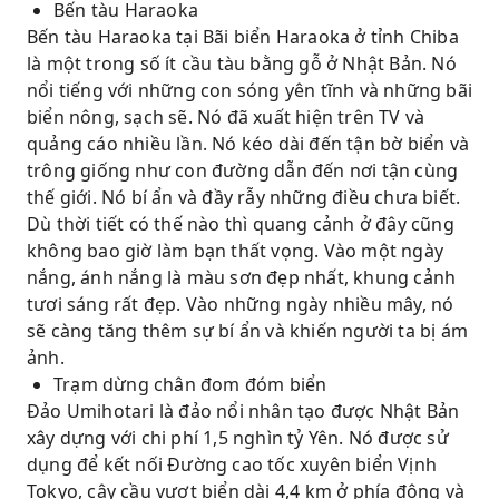
Bến tàu Haraoka
Bến tàu Haraoka tại Bãi biển Haraoka ở tỉnh Chiba
là một trong số ít cầu tàu bằng gỗ ở Nhật Bản. Nó
nổi tiếng với những con sóng yên tĩnh và những bãi
biển nông, sạch sẽ. Nó đã xuất hiện trên TV và
quảng cáo nhiều lần. Nó kéo dài đến tận bờ biển và
trông giống như con đường dẫn đến nơi tận cùng
thế giới. Nó bí ẩn và đầy rẫy những điều chưa biết.
Dù thời tiết có thế nào thì quang cảnh ở đây cũng
không bao giờ làm bạn thất vọng. Vào một ngày
nắng, ánh nắng là màu sơn đẹp nhất, khung cảnh
tươi sáng rất đẹp. Vào những ngày nhiều mây, nó
sẽ càng tăng thêm sự bí ẩn và khiến người ta bị ám
ảnh.
Trạm dừng chân đom đóm biển
Đảo Umihotari là đảo nổi nhân tạo được Nhật Bản
xây dựng với chi phí 1,5 nghìn tỷ Yên. Nó được sử
dụng để kết nối Đường cao tốc xuyên biển Vịnh
Tokyo, cây cầu vượt biển dài 4,4 km ở phía đông và