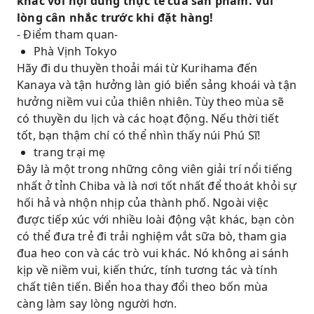
khác với nội dung thực tế của sản phẩm. Vui
lòng cân nhắc trước khi đặt hàng!
- Điểm tham quan-
Phà Vịnh Tokyo
Hãy đi du thuyền thoải mái từ Kurihama đến
Kanaya và tận hưởng làn gió biển sảng khoái và tận
hưởng niềm vui của thiên nhiên. Tùy theo mùa sẽ
có thuyền du lịch và các hoạt động. Nếu thời tiết
tốt, bạn thậm chí có thể nhìn thấy núi Phú Sĩ!
trang trại mẹ
Đây là một trong những công viên giải trí nổi tiếng
nhất ở tỉnh Chiba và là nơi tốt nhất để thoát khỏi sự
hối hả và nhộn nhịp của thành phố. Ngoài việc
được tiếp xúc với nhiều loài động vật khác, bạn còn
có thể đưa trẻ đi trải nghiệm vắt sữa bò, tham gia
đua heo con và các trò vui khác. Nó không ai sánh
kịp về niềm vui, kiến thức, tính tương tác và tính
chất tiên tiến. Biển hoa thay đổi theo bốn mùa
càng làm say lòng người hơn.