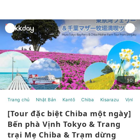
unread
notifications
10
Trang chủ
Nhật Bản
Kantō
Chiba
Kisarazu
Vịnh T
[Tour đặc biệt Chiba một ngày]
Bến phà Vịnh Tokyo & Trang
trại Mẹ Chiba & Trạm dừng