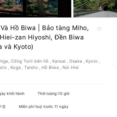
Và Hồ Biwa | Bảo tàng Miho,
Hiei-zan Hiyoshi, Đền Biwa
a và Kyoto)
hige, Cổng Torii bên hồ
Kansai
Osaka
Kyoto
,
,
,
,
oto
Koga
Taisho
Hồ Biwa
Núi Hiei
,
,
,
,
gày khởi hành
Thời lượng:10 giờ
 中文
Miễn phí huỷ trước 11 ngày