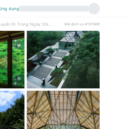
 ứng dụng
Chuyến Đi Trong Ngày Shiga Và Hồ Biwa | Bảo tàng Miho, Đền Chikurin-in cũ hoặc Đền Hiei-zan Hiyoshi, Đền Biwa Shirahira (Khởi hành từ Osaka và Kyoto)
Mã dịch vụ #151968