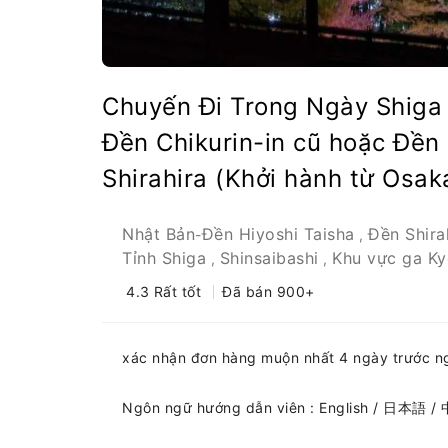
Chuyến Đi Trong Ngày Shiga 
Đền Chikurin-in cũ hoặc Đền 
Shirahira (Khởi hành từ Osak
Nhật Bản
Đền Hiyoshi Taisha
Đền Shira
-
,
Tỉnh Shiga
Shinsaibashi
Khu vực ga Ky
,
,
4.3
Rất tốt
Đã bán 900+
xác nhận đơn hàng muộn nhất 4 ngày trước n
Ngôn ngữ hướng dẫn viên : English / 日本語 /