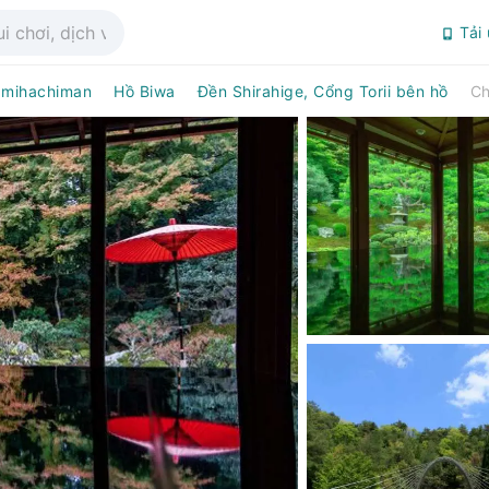
Tải
mihachiman
Hồ Biwa
Đền Shirahige, Cổng Torii bên hồ