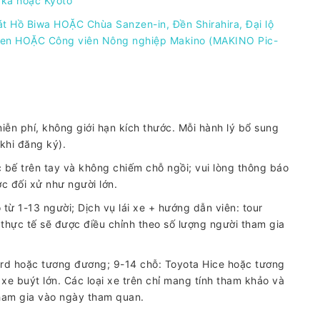
aka hoặc Kyoto
át Hồ Biwa HOẶC Chùa Sanzen-in, Đền Shirahira, Đại lộ
gen HOẶC Công viên Nông nghiệp Makino (MAKINO Pic-
ễn phí, không giới hạn kích thước. Mỗi hành lý bổ sung
 khi đăng ký).
 bế trên tay và không chiếm chỗ ngồi; vui lòng thông báo
ợc đối xử như người lớn.
từ 1-13 người; Dịch vụ lái xe + hướng dẫn viên: tour
thực tế sẽ được điều chỉnh theo số lượng người tham gia
ard hoặc tương đương; 9-14 chỗ: Toyota Hice hoặc tương
 xe buýt lớn. Các loại xe trên chỉ mang tính tham khảo và
tham gia vào ngày tham quan.