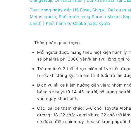
Mangetsuji, Omihachiman | Đón/trả khách tại Os
Tour trong ngày đến Hồ Biwa, Shiga | Đài quan s
Metasequoia, Suối nước nóng Sarasa Makino Ko
Land) | Khởi hành từ Osaka hoặc Kyoto
—Thông báo quan trọng—
Mỗi người được mang theo một kiện hành lý mi
sẽ phải trả phí 2000 yên/kiện (vui lòng ghi rõ
Trẻ em từ 0-2 tuổi được miễn phí vé nếu được
trước khi đăng ký; trẻ em từ 3 tuổi trở lên đư
Dịch vụ lái xe kiêm hướng dẫn viên: nhóm nhỏ 
bằng xe buýt từ 14-45 người, số lượng người 
vào ngày khởi hành.
Các loại xe tham khảo: 5-8 chỗ: Toyota Alph
đương; 18-22 chỗ: xe minibus; 22 chỗ trở lên:
sẽ được điều chỉnh tùy theo số lượng người 