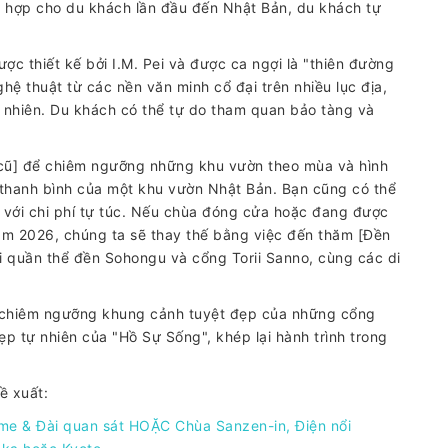
ù hợp cho du khách lần đầu đến Nhật Bản, du khách tự
ợc thiết kế bởi I.M. Pei và được ca ngợi là "thiên đường
ệ thuật từ các nền văn minh cổ đại trên nhiều lục địa,
ên nhiên. Du khách có thể tự do tham quan bảo tàng và
 cũ] để chiêm ngưỡng những khu vườn theo mùa và hình
 thanh bình của một khu vườn Nhật Bản. Bạn cũng có thể
 với chi phí tự túc. Nếu chùa đóng cửa hoặc đang được
ăm 2026, chúng ta sẽ thay thế bằng việc đến thăm [Đền
với quần thể đền Sohongu và cổng Torii Sanno, cùng các di
ể chiêm ngưỡng khung cảnh tuyệt đẹp của những cổng
ẹp tự nhiên của "Hồ Sự Sống", khép lại hành trình trong
ề xuất:
ime & Đài quan sát HOẶC Chùa Sanzen-in, Điện nổi