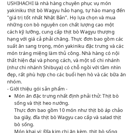
USHIHACHI là nhà hàng chuyên phục vụ món
yakiniku thịt bò Wagyu hảo hạng, tự hào mang đến
"giá trị tốt nhất Nhật Bản". Họ lựa chọn và mua
những con bò nguyên con chất lượng cao một
cách kỹ lưỡng, cung cấp thịt bò Wagyu thượng
hạng với giá cả phải chăng. Thực đơn bao gồm các
suất ăn sang trọng, món yakiniku đặc trưng và các
món tráng miệng làm thủ công. Nhà hàng có nội
thất hiện đại và phong cách, và một số chi nhánh
(như chi nhánh Shibuya) có chỗ ngồi với tầm nhìn
đẹp, rất phù hợp cho các buổi hẹn hò và các bữa ăn
nhóm.
- Giới thiệu gói sản phẩm -
Món ăn đặc trưng nhất định phải thử: Thịt bò
sống và thịt heo nướng.
Thực đơn bao gồm 10 món như thịt bò áp chảo
ba giây, đĩa thịt bò Wagyu cao cấp và salad thịt
bò sống.
Món khai vị: Đĩa kim chi ăn kèm, thịt bò sống