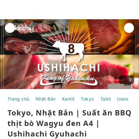
unread
notifications
9
Trang chủ
Nhật Bản
Kantō
Tokyo
Taitō
Ueno
T
Tokyo, Nhật Bản | Suất ăn BBQ
thịt bò Wagyu đen A4 |
Ushihachi Gyuhachi