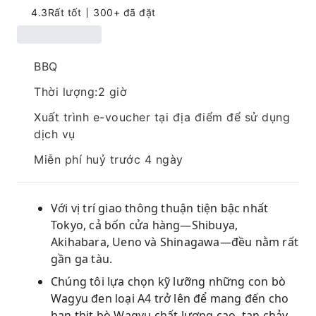
4.3
Rất tốt
300+ đã đặt
BBQ
Thời lượng:2 giờ
Xuất trình e-voucher tại địa điểm để sử dụng
dịch vụ
Miễn phí huỷ trước 4 ngày
Với vị trí giao thông thuận tiện bậc nhất
Tokyo, cả bốn cửa hàng—Shibuya,
Akihabara, Ueno và Shinagawa—đều nằm rất
gần ga tàu.
Chúng tôi lựa chọn kỹ lưỡng những con bò
Wagyu đen loại A4 trở lên để mang đến cho
bạn thịt bò Wagyu chất lượng cao, tan chảy