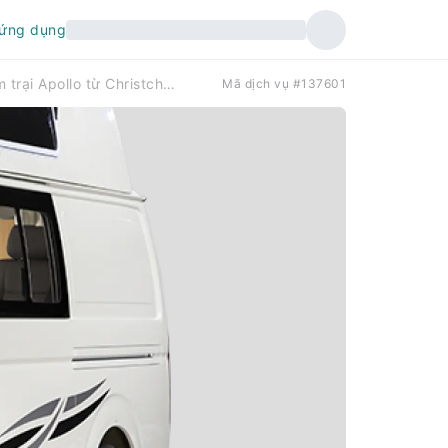
 ứng dụng
Trải nghiệm người cắm trại Apollo từ Christchurch | Tân Tây Lan
Mã dịch vụ #137601