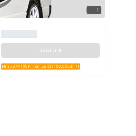
1
Đã bán hết
Nhập APP100K nhận ưu đãi 100,000đ! (*)