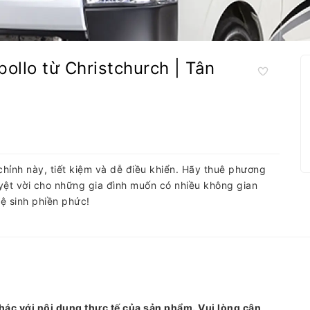
pollo từ Christchurch | Tân
ỉnh này, tiết kiệm và dễ điều khiển. Hãy thuê phương
uyệt vời cho những gia đình muốn có nhiều không gian
ệ sinh phiền phức!
hác với nội dung thực tế của sản phẩm. Vui lòng cân