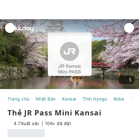
unread
notifications
5
Trang chủ
Nhật Bản
Kansai
Tỉnh Hyogo
Kobe
Thẻ
Thẻ JR Pass Mini Kansai
4.7
Xuất sắc
10K+ đã đặt