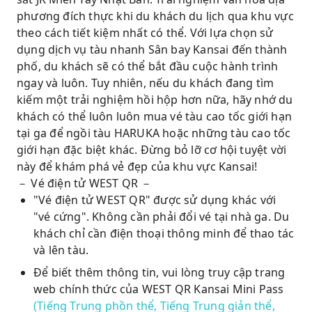
phương đích thực khi du khách du lịch qua khu vực
theo cách tiết kiệm nhất có thể. Với lựa chọn sử
dụng dịch vụ tàu nhanh Sân bay Kansai đến thành
phố, du khách sẽ có thể bắt đầu cuộc hành trình
ngay và luôn. Tuy nhiên, nếu du khách đang tìm
kiếm một trải nghiệm hồi hộp hơn nữa, hãy nhớ du
khách có thể luôn luôn mua vé tàu cao tốc giới hạn
tại ga để ngồi tàu HARUKA hoặc những tàu cao tốc
giới hạn đặc biệt khác. Đừng bỏ lỡ cơ hội tuyệt vời
này để khám phá vẻ đẹp của khu vực Kansai!
－ Vé điện tử WEST QR －
"Vé điện tử WEST QR" được sử dụng khác với
"vé cứng". Không cần phải đổi vé tại nhà ga. Du
khách chỉ cần điện thoại thông minh để thao tác
và lên tàu.
Để biết thêm thông tin, vui lòng truy cập trang
web chính thức của WEST QR Kansai Mini Pass
(Tiếng Trung phồn thể, Tiếng Trung giản thể,