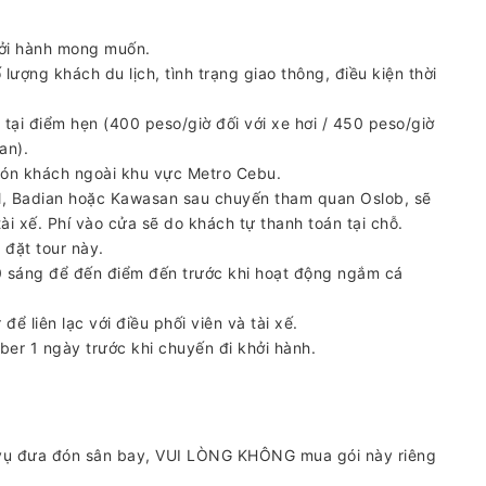
hởi hành mong muốn.
 lượng khách du lịch, tình trạng giao thông, điều kiện thời
 tại điểm hẹn (400 peso/giờ đối với xe hơi / 450 peso/giờ
an).
ón khách ngoài khu vực Metro Cebu.
, Badian hoặc Kawasan sau chuyến tham quan Oslob, sẽ
tài xế. Phí vào cửa sẽ do khách tự thanh toán tại chỗ.
 đặt tour này.
0 sáng để đến điểm đến trước khi hoạt động ngắm cá
để liên lạc với điều phối viên và tài xế.
iber 1 ngày trước khi chuyến đi khởi hành.
 vụ đưa đón sân bay, VUI LÒNG KHÔNG mua gói này riêng