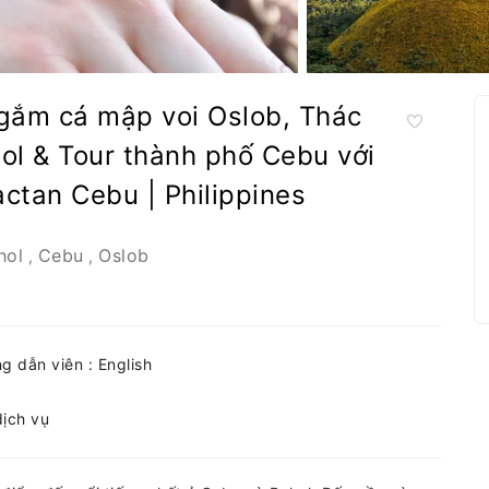
gắm cá mập voi Oslob, Thác
ol & Tour thành phố Cebu với
ctan Cebu | Philippines
hol
Cebu
Oslob
,
,
 dẫn viên : English
dịch vụ