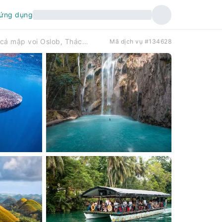
 ứng dụng
Tour 3 ngày Cebu & Bohol: Ngắm cá mập voi Oslob, Thác Tumalog, Tour nông thôn Bohol & Tour thành phố Cebu với tùy chọn đưa đón sân bay Mactan Cebu | Philippines
Mã dịch vụ #134628