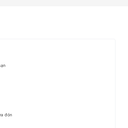
sạn
ưa đón