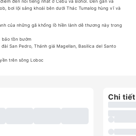
iểm đến nổi tiếng nhất ở Cebu và Bohol. Đến gần và
lob, bơi lội sảng khoái bên dưới Thác Tumalog hùng vĩ và
ạnh của những gã khổng lồ hiền lành dễ thương này trong
hu bảo tồn bướm
 đài San Pedro, Thánh giá Magellan, Basilica del Santo
yền trên sông Loboc
Chi tiết