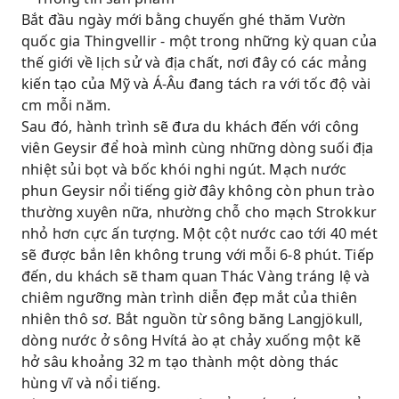
Bắt đầu ngày mới bằng chuyến ghé thăm Vườn
quốc gia Thingvellir - một trong những kỳ quan của
thế giới về lịch sử và địa chất, nơi đây có các mảng
kiến tạo của Mỹ và Á-Âu đang tách ra với tốc độ vài
cm mỗi năm.
Sau đó, hành trình sẽ đưa du khách đến với công
viên Geysir để hoà mình cùng những dòng suối địa
nhiệt sủi bọt và bốc khói nghi ngút. Mạch nước
phun Geysir nổi tiếng giờ đây không còn phun trào
thường xuyên nữa, nhường chỗ cho mạch Strokkur
nhỏ hơn cực ấn tượng. Một cột nước cao tới 40 mét
sẽ được bắn lên không trung với mỗi 6-8 phút. Tiếp
đến, du khách sẽ tham quan Thác Vàng tráng lệ và
chiêm ngưỡng màn trình diễn đẹp mắt của thiên
nhiên thô sơ. Bắt nguồn từ sông băng Langjökull,
dòng nước ở sông Hvítá ào ạt chảy xuống một kẽ
hở sâu khoảng 32 m tạo thành một dòng thác
hùng vĩ và nổi tiếng.