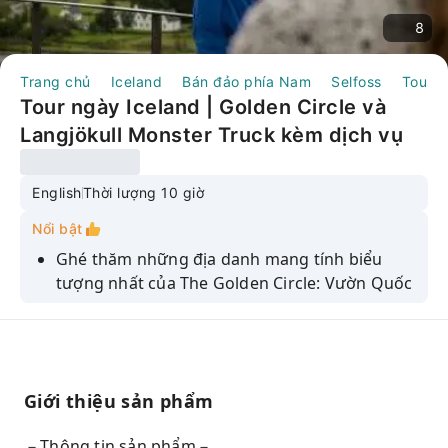
8
Trang chủ
Iceland
Bán đảo phía Nam
Selfoss
Tour 
Tour ngày Iceland | Golden Circle và
Langjökull Monster Truck kèm dịch vụ
đưa đón từ Reykjavík
English
Thời lượng 10 giờ
Nổi bật
Ghé thăm những địa danh mang tính biểu
tượng nhất của The Golden Circle: Vườn Quốc
gia Þingvellir, Khu vực Địa nhiệt Geysir, Thác
nước Gullfoss
Khám phá sông băng Langjökull bằng Xe tải
quái vật Sleipnir
Giới thiệu sản phẩm
Không lo lắng về phương tiện di chuyển
－Thông tin sản phẩm－