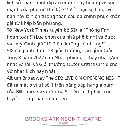
lịch sử thành một dịp ăn mừng huy hoàng về sức
mạnh của phụ nữ thế kỷ 21! Vở nhạc kịch nguyên
bản này là hiện tượng toàn cầu đã chinh phục khán
giả từ khắp bốn phương.
Tờ New York Times tuyên bố SIX là "Thống lĩnh
hoàn toàn!" (Lựa chọn của nhà phê bình) và được
Variety đánh giá "10 điểm không có nhưng!"
SIX đã giành được 23 giải thưởng, bao gồm Giải
Tony® năm 2022 cho Nhạc phim gốc hay nhất (Âm
nhạc và lời) và Giải thưởng Outer Critics Circle cho
Vở nhạc kịch hay nhất.
Album Broadway The SIX: LIVE ON OPENING NIGHT
đã ra mắt ở vị trí số 1 trên bảng xếp hạng album
của Billboard và vượt quá 6 triệu lượt phát trực
tuyến trong tháng đầu tiên.