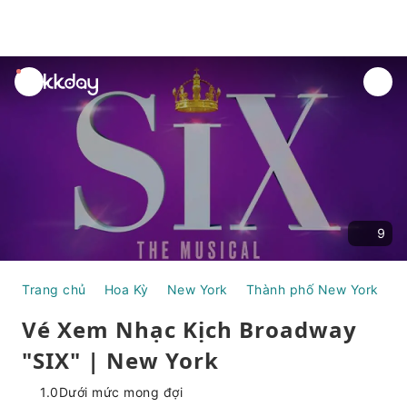
unread
notifications
9
Trang chủ
Hoa Kỳ
New York
Thành phố New York
B
Vé Xem Nhạc Kịch Broadway
"SIX" | New York
1.0
Dưới mức mong đợi