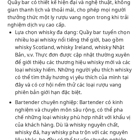
Quầy bar có thiết kế hiện đại và nghệ thuật, không
gian thanh lịch và thoải mái, cho phép mọi người
thưởng thức một ly rượu vang ngon trong khi trải
nghiệm dịch vụ cao cấp.
Lựa chọn whisky đa dạng: Quầy bar tuyển chọn
nhiều loại whisky nổi tiếng thế giới, bao gồm
whisky Scotland, whisky Ireland, whisky Nhật
Bản, v.v. Thực đơn được cập nhật thường xuyên
để giới thiệu các thương hiệu whisky mới và các
loại whisky hiếm. Những người yêu thích whisky
có thể tìm thấy hương vị yêu thích của mình tại
đây và có cơ hội nếm thử các loại rượu vang
phiên bản giới hạn đặc biệt.
Bartender chuyên nghiệp: Bartender có kinh
nghiệm và chuyên môn sâu rộng, có thể pha
chế những loại whisky phù hợp nhất với khẩu vị
của khách hàng. Dù là whisky nguyên chất,
whisky đá, hay whisky pha trộn với các nguyên
liệu khác, họ đều có thể tư vấn chuyên nghiệp