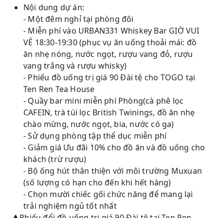
Nội dung dự án:
- Một đêm nghỉ tại phòng đôi
- Miễn phí vào URBAN331 Whiskey Bar GIỜ VUI
VẺ 18:30-19:30 (phục vụ ăn uống thoải mái: đồ
ăn nhẹ nóng, nước ngọt, rượu vang đỏ, rượu
vang trắng và rượu whisky)
- Phiếu đồ uống trị giá 90 Đài tệ cho TOGO tại
Ten Ren Tea House
- Quầy bar mini miễn phí Phòng(cà phê lọc
CAFEIN, trà túi lọc British Twinings, đồ ăn nhẹ
chào mừng, nước ngọt, bia, nước có ga)
- Sử dụng phòng tập thể dục miễn phí
- Giảm giá Ưu đãi 10% cho đồ ăn và đồ uống cho
khách (trừ rượu)
- Bộ ống hút thân thiện với môi trường Muxuan
(số lượng có hạn cho đến khi hết hàng)
- Chọn mười chiếc gối chức năng để mang lại
trải nghiệm ngủ tốt nhất
▲Phiếu đổi đồ uống trị giá 90 Đài tệ tại Ten Ren