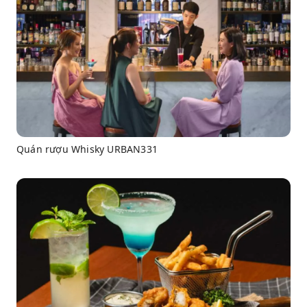
Quán rượu Whisky URBAN331