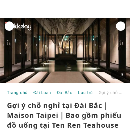
unread
notifications
9
Trang chủ
Đài Loan
Đài Bắc
Lưu trú
Gợi ý chỗ nghỉ tại Đài Bắc｜Maison Taipei｜Bao gồm phiếu đồ uống tại Ten Ren Teahouse và đồ uống không giới hạn tại quầy bar
Gợi ý chỗ nghỉ tại Đài Bắc｜
Maison Taipei｜Bao gồm phiếu
đồ uống tại Ten Ren Teahouse