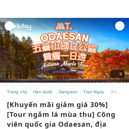
unread
notifications
9
Trang chủ
Hàn Quốc
Gangwon
Tour Ngày
[Khuyến mãi giảm giá 30%] [Tour ngắm lá mùa thu] Công viên quốc gia Odaesan, địa điểm quay bộ phim truyền hình Hàn Quốc "Goblin", Tour ngắm lá mùa thu trong ngày (Khởi hành từ Seoul)
[Khuyến mãi giảm giá 30%]
[Tour ngắm lá mùa thu] Công
viên quốc gia Odaesan, địa